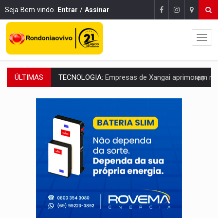
Seja Bem vindo.
Entrar
/
Assinar
ÚLTIMAS
PROTEGE A TERRA:
China descobre como explodir asteroide com bomba n
VÍDEO:
Motociclista morre após bater na traseira de camin
PARECE UM NUGGET:
Essa receita com frango virou o meu ja
EMPREENDEDORISMO:
7 negócios que podem começar com pouco dinheiro e vi
GIGANTE DA AMÉRICA:
Brasil reúne dimensão continental e posição estratégic
INDEPENDÊNCIA:
10 dicas importantes para quem quer mo
VARCENA:
Cientistas descobrem nova espécie de rã em florestas alagada
BARGANHA:
Vai comprar celular usado? Veja como consultar o a