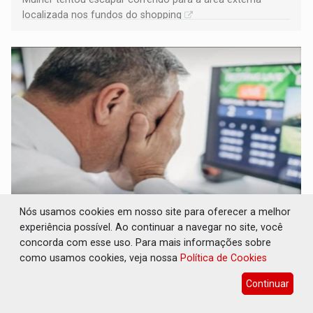
localizada nos fundos do shopping
Nós usamos cookies em nosso site para oferecer a melhor
LUDOPATIA: Apostas online começam a
experiência possível. Ao continuar a navegar no site, você
afetar produtividade e rotina nas empresas
concorda com esse uso. Para mais informações sobre
Brasil e Mundo
08 de Agosto de 2026 às 21:00
como usamos cookies, veja nossa
Política de Cookies
Entre os sinais de alerta estão faltas recorrentes, queda
Continuar
de produtividade, dificuldade de concentração,
solicitações frequentes de antecipação salarial