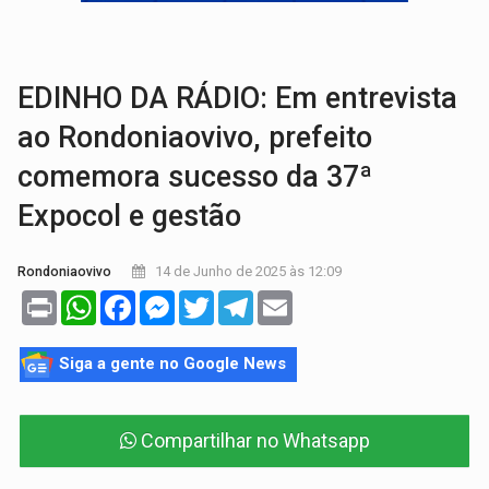
AMOR PERDIDO DÓI:
Luto amoroso não tem prazo, mas exige aten
TECNOLOGIA:
Empresas de Xangai aprimoram robôs de IA incorporada em 
EDINHO DA RÁDIO: Em entrevista
ao Rondoniaovivo, prefeito
comemora sucesso da 37ª
Expocol e gestão
14 de Junho de 2025 às 12:09
Rondoniaovivo
Print
WhatsApp
Facebook
Messenger
Twitter
Telegram
Email
Siga a gente no Google News
Compartilhar no Whatsapp