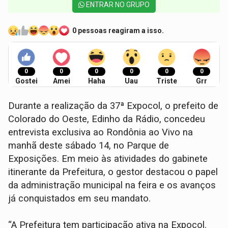
ENTRAR NO GRUPO
0 pessoas reagiram a isso.
0
0
0
0
0
0
Gostei
Amei
Haha
Uau
Triste
Grr
Durante a realização da 37ª Expocol, o prefeito de
Colorado do Oeste, Edinho da Rádio, concedeu
entrevista exclusiva ao Rondônia ao Vivo na
manhã deste sábado 14, no Parque de
Exposições. Em meio às atividades do gabinete
itinerante da Prefeitura, o gestor destacou o papel
da administração municipal na feira e os avanços
já conquistados em seu mandato.
“A Prefeitura tem participação ativa na Expocol.