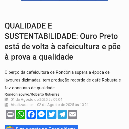
VIOLÊNCIA VICÁRIA:
MPRO obtém condenação de réu a 21 anos de prisão em 
INDISPONÍVEL:
Transparência do Cinderondônia apresenta indisponibilida
QUALIDADE E
SUSTENTABILIDADE: Ouro Preto
está de volta à cafeicultura e põe
à prova a qualidade
O berço da cafeicultura de Rondônia supera a época de
lavouras dizimadas, tem produção recorde de café Robusta e
faz concurso de qualidade
Rondoniaovivo/Roberto Gutierrez
01 de Agosto de 2025 às 09:04
Atualizada em : 02 de Agosto de 2025 às 10:21
Print
WhatsApp
Facebook
Messenger
Twitter
Telegram
Email