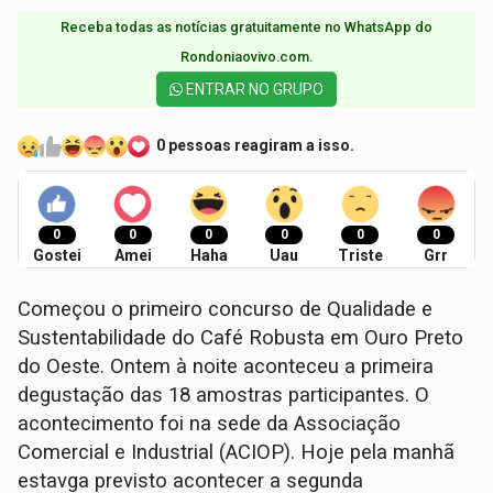
Receba todas as notícias gratuitamente no WhatsApp do
Rondoniaovivo.com.​
ENTRAR NO GRUPO
0 pessoas reagiram a isso.
0
0
0
0
0
0
Gostei
Amei
Haha
Uau
Triste
Grr
Começou o primeiro concurso de Qualidade e
Sustentabilidade do Café Robusta em Ouro Preto
do Oeste. Ontem à noite aconteceu a primeira
degustação das 18 amostras participantes. O
acontecimento foi na sede da Associação
Comercial e Industrial (ACIOP). Hoje pela manhã
estavga previsto acontecer a segunda