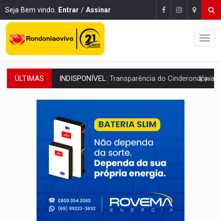
Seja Bem vindo.
Entrar
/
Assinar
ÚLTIMAS
AMPLIAÇÃO:
IGs de Rondônia entram em programa internacional para ac
URGENTE:
Acidente envolve cinco veículos em obra de recapeamen
EDUCAÇÃO:
Corumbiara lidera Ideb 2025 entre redes municipai
COMPETIÇÕES:
Joer 2026 inicia fases regionais e reúne mais de 7,3 mil
PERIGO:
Moradores denunciam escuridão e insegurança na Estrada d
COLIGAÇÃO:
Reabertura de ação no TSE pode resultar em cassação de prefeita 
INCLUSÃO:
APAE Porto Velho abre inscrições para 
CLUBE DOS R$ 00,00:
21 candidatos declaram patrimônio zero em Rondônia na