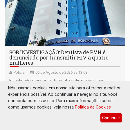
SOB INVESTIGAÇÃO: Dentista de PVH é
denunciado por transmitir HIV a quatro
mulheres
Polícia
06 de Agosto de 2026 às 13:08
Investigado recusou tratamento antirretroviral que
impediria a transmissão e continuou se relacionando
Nós usamos cookies em nosso site para oferecer a melhor
enquanto respondia ação penal
experiência possível. Ao continuar a navegar no site, você
concorda com esse uso. Para mais informações sobre
como usamos cookies, veja nossa
Política de Cookies
Continuar