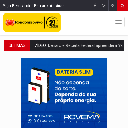
Seja Bem vindo.
Entrar
/
Assinar
ÚLTIMAS
OPERAÇÃO DA PC:
Membros do CV são presos com armas e drogas após c
ENTRADA GRATUITA:
Espetáculo As Marias Somos Nós será apresen
VÍDEO:
Três são presos após furto de motocicleta em frente
CELEBRAÇÃO:
Cerejeiras completa 43 anos de emancipação com progra
SAÚDE:
Anvisa desmente boato sobre presença de plástico ou petr
VÍDEO:
Pitbulls fogem de residência e atacam casal de idosos 
AÇÃO CONJUNTA:
Forças policiais apreendem cerca de 1kg de our
PF ESTÁ APURANDO:
Flávio Bolsonaro escolhe Alfredo Gaspar como vice, alvo de d