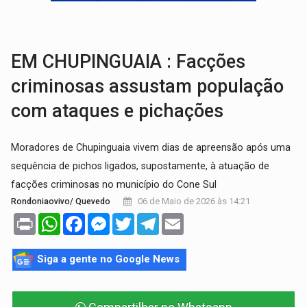
GRAVE:
Homem é esfaqueado no peito durante briga ent
VÍDEO:
Denarc e Receita Federal apreendem 12 kg de skunk e arma que iam
EM CHUPINGUAIA : Facções
criminosas assustam população
com ataques e pichações
Moradores de Chupinguaia vivem dias de apreensão após uma
sequência de pichos ligados, supostamente, à atuação de
facções criminosas no município do Cone Sul
06 de Maio de 2026 às 14:21
Rondoniaovivo/ Quevedo
Print
WhatsApp
Facebook
Messenger
Twitter
Telegram
Email
Siga a gente no Google News