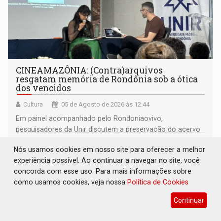
CINEAMAZÔNIA: (Contra)arquivos
resgatam memória de Rondônia sob a ótica
dos vencidos
Cultura
05 de Agosto de 2026 às 12:44
Em painel acompanhado pelo Rondoniaovivo,
pesquisadores da Unir discutem a preservação do acervo
do século 20 e o legado de Sílvio Tendler, que defendia a
Nós usamos cookies em nosso site para oferecer a melhor
memória como bússola para o futuro
experiência possível. Ao continuar a navegar no site, você
concorda com esse uso. Para mais informações sobre
como usamos cookies, veja nossa
Política de Cookies
Continuar