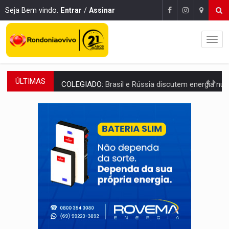
Seja Bem vindo.
Entrar
/
Assinar
ÚLTIMAS
COLEGIADO:
Brasil e Rússia discutem energia nuclear, defesa e ciênc
URGENTE:
Colisão entre caminhão e carro deixa quatro mortos e um em est
ENCONTRO:
Amazônia Negra ganha projeção nacional com participação de M
PREVISÃO:
Porto Velho tem chances de chuvas isoladas nesta se
SINDICATOS UNIDOS:
Assembleia Geral delibera greve da educação municip
PROCESSO SELETIVO:
Rondoniaovivo abre oficina de Comunicação com oportunidade
AGOSTO LILÁS:
MPRO lança de portal e promove reflexão sobre trajetória da Le
REGULARIZAÇÃO:
Refis 2026 segue até o fim do ano para regulariz