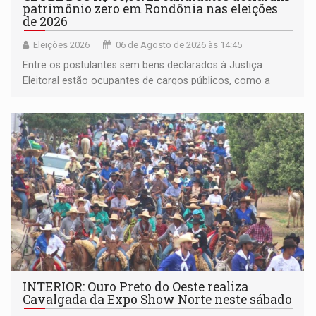
patrimônio zero em Rondônia nas eleições
de 2026
Eleições 2026
06 de Agosto de 2026 às 14:45
Entre os postulantes sem bens declarados à Justiça
Eleitoral estão ocupantes de cargos públicos, como a
deputada federal Cristiane Lopes (PODE), o vereador
Pedro Geovar (PP) e a vice-prefeita Magna dos Anjos
(NOVO)
INTERIOR: Ouro Preto do Oeste realiza
Cavalgada da Expo Show Norte neste sábado