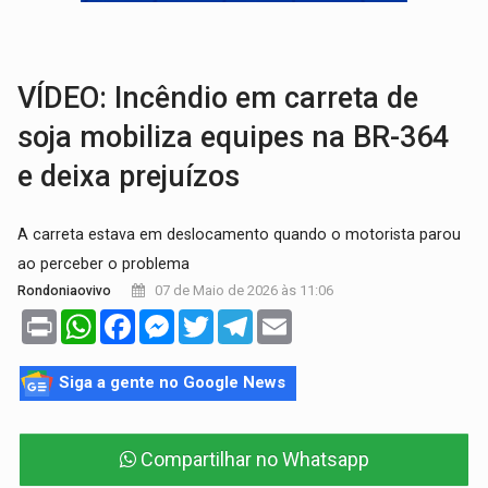
TRANSPORTE DE ARROZ:
MPF assegura cumprimento da legislação sobre transporte d
DEEPFAKE:
Sancionada lei contra violência sexual infantil na inte
VÍDEO: Incêndio em carreta de
soja mobiliza equipes na BR-364
e deixa prejuízos
A carreta estava em deslocamento quando o motorista parou
ao perceber o problema
07 de Maio de 2026 às 11:06
Rondoniaovivo
Print
WhatsApp
Facebook
Messenger
Twitter
Telegram
Email
Siga a gente no Google News
Compartilhar no Whatsapp