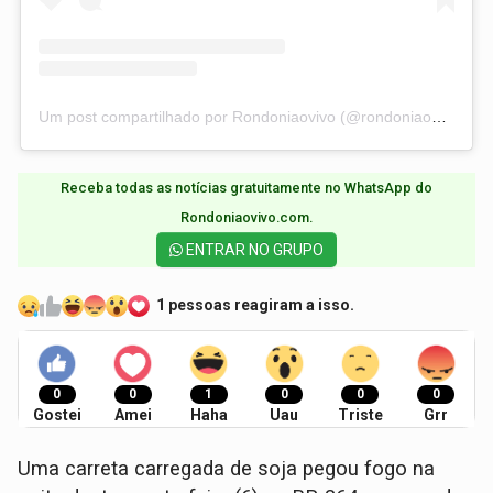
Um post compartilhado por Rondoniaovivo (@rondoniaovivo)
Receba todas as notícias gratuitamente no WhatsApp do
Rondoniaovivo.com.​
ENTRAR NO GRUPO
1 pessoas reagiram a isso.
0
0
1
0
0
0
Gostei
Amei
Haha
Uau
Triste
Grr
Uma carreta carregada de soja pegou fogo na