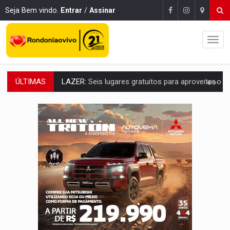
Seja Bem vindo.
Entrar
/
Assinar
ÚLTIMAS
VÍDEO:
FTICCO e Força Tática prendem membro do CV com arma e drogas em
INCLUSÃO:
Prefeitura fortalece parceria com a APAE para ampliar ações v
DEFESA:
Exército testa inovações no combate a drones durante exerc
TEMAS SOCIOAMBIENTAIS:
Em Itapuã do Oeste, CINEMAZÔNIA leva cinema amazônico 
PREVISÃO:
Interior de Rondônia terá sábado (8) de calor intenso
INFRAESTRUTURA:
Após quase 30 anos de espera, asfalto chega ao bairr
A ILHA:
Coreografia de Rondônia estreia na programação do Festival de Dan
TRÁGICO:
Pai do 'Xandy Motocross' morre em acidente