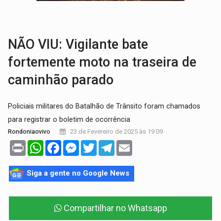
VÍDEO:
Motorista de caminhonete morre preso às ferragens em colisão com
LAZER:
Seis lugares gratuitos para aproveitar o fim de semana e
NÃO VIU: Vigilante bate
fortemente moto na traseira de
caminhão parado
Policiais militares do Batalhão de Trânsito foram chamados
para registrar o boletim de ocorrência
23 de Fevereiro de 2025 às 19:09
Rondoniaovivo
Print
WhatsApp
Facebook
Messenger
Twitter
Telegram
Email
Siga a gente no Google News
Compartilhar no Whatsapp