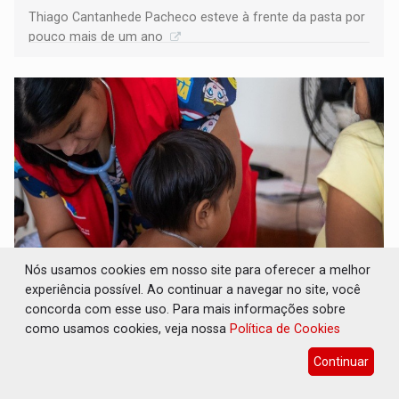
Thiago Cantanhede Pacheco esteve à frente da pasta por
pouco mais de um ano
Nós usamos cookies em nosso site para oferecer a melhor
experiência possível. Ao continuar a navegar no site, você
SAÚDE INDÍGENA: Pirahã terão consultas e
concorda com esse uso. Para mais informações sobre
exames especializados durante expedição do
SUS
como usamos cookies, veja nossa
Política de Cookies
Geral
07 de Agosto de 2026 às 10:36
Continuar
Ação levará mais de mil atendimentos especializados a