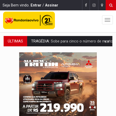
Seja Bem vindo.
Entrar
/
Assinar
ÚLTIMAS
TRANSPORTE DE ARROZ:
MPF assegura cumprimento da legislação sobre transporte d
DEEPFAKE:
Sancionada lei contra violência sexual infantil na inte
COLEGIADO:
Brasil e Rússia discutem energia nuclear, defesa e ciênc
URGENTE:
Colisão entre caminhão e carro deixa quatro mortos e um em est
ENCONTRO:
Amazônia Negra ganha projeção nacional com participação de M
PREVISÃO:
Porto Velho tem chances de chuvas isoladas nesta se
SINDICATOS UNIDOS:
Assembleia Geral delibera greve da educação municip
PROCESSO SELETIVO:
Rondoniaovivo abre oficina de Comunicação com oportunidade