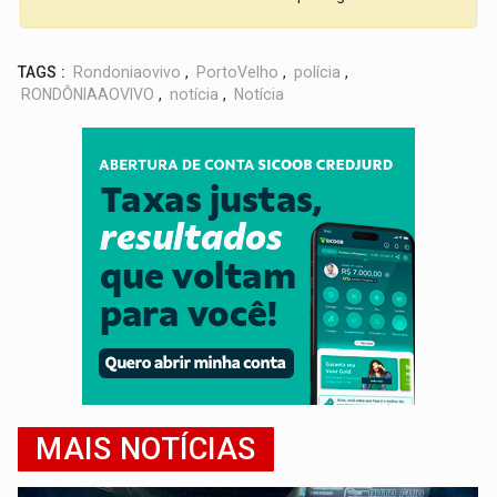
TAGS :
Rondoniaovivo
,
PortoVelho
,
polícia
,
RONDÔNIAAOVIVO
,
notícia
,
Notícia
MAIS NOTÍCIAS