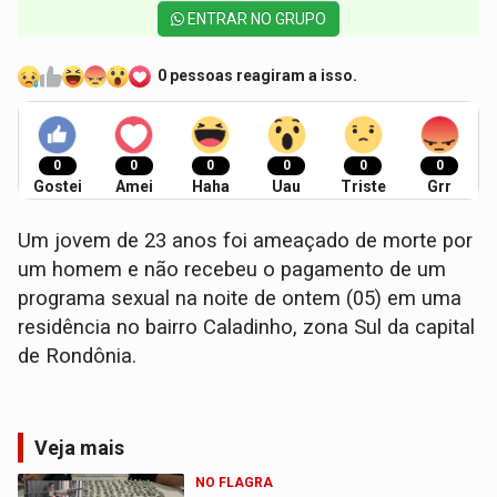
ENTRAR NO GRUPO
0 pessoas reagiram a isso.
0
0
0
0
0
0
Gostei
Amei
Haha
Uau
Triste
Grr
Um jovem de 23 anos foi ameaçado de morte por
um homem e não recebeu o pagamento de um
programa sexual na noite de ontem (05) em uma
residência no bairro Caladinho, zona Sul da capital
de Rondônia.
Veja mais
NO FLAGRA