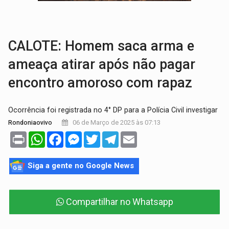
BRASIL CONTRA O CRIME:
Acusado de guardar armas de facção é preso com rev
TRAGÉDIA:
Sobe para cinco o número de mortos em colisão entre carreta e Fia
CALOTE: Homem saca arma e
ameaça atirar após não pagar
encontro amoroso com rapaz
Ocorrência foi registrada no 4° DP para a Polícia Civil investigar
06 de Março de 2025 às 07:13
Rondoniaovivo
Print
WhatsApp
Facebook
Messenger
Twitter
Telegram
Email
Siga a gente no Google News
Compartilhar no Whatsapp