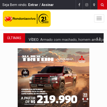
Seja Bem vindo.
Entrar
/
Assinar
ÚLTIMAS
VÍDEO:
Armado com machado, homem ameaça matar sobrinha grávida e com
TRIBUNAL DO CRIME:
Homem é espancado por facção criminosa 
VÍDEO:
Perseguição é registrada no shopping após colombiana furtar ce
LUDOPATIA:
Apostas online começam a afetar produtividade e rotina
REFLORESTAMENTO:
Plantar árvores não será mais suficiente para comprov
OVNIS NA LUA:
Cientistas alertam para possível base secreta no satélite n
ACABOU COM PEUGEOT:
Incêndio destrói carro que era rebocado para oficina no
VÍDEO:
Ladrão é filmado furtando moto na frente do bar 