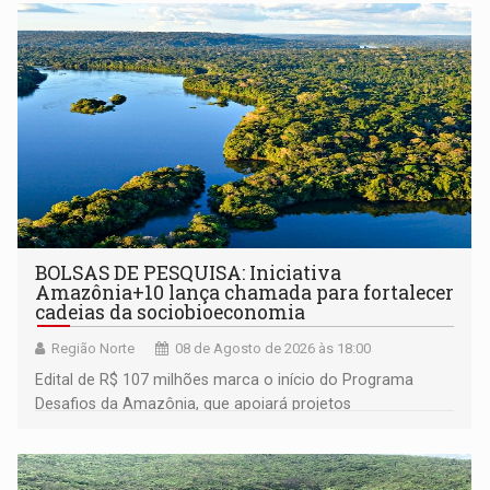
BOLSAS DE PESQUISA: Iniciativa
Amazônia+10 lança chamada para fortalecer
cadeias da sociobioeconomia
Região Norte
08 de Agosto de 2026 às 18:00
Edital de R$ 107 milhões marca o início do Programa
Desafios da Amazônia, que apoiará projetos
desenvolvidos por redes de pesquisa e inovação. A
submissão de pré-propostas poderá ser feita até 1º de
setembro