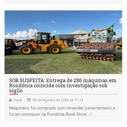
Marcos Rocha; ex-prefeito Hildon Chaves parece ainda
não ter entrado no modo eleição; ABAV faz evento em
Porto Velho
SOB SUSPEITA: Entrega de 286 máquinas em
Rondônia coincide com investigação sob
sigilo
Geral
08 de Agosto de 2026 às 11:14
Maquinário foi comprado com emendas parlamentares e
foram entregues na Rondônia Rural Show