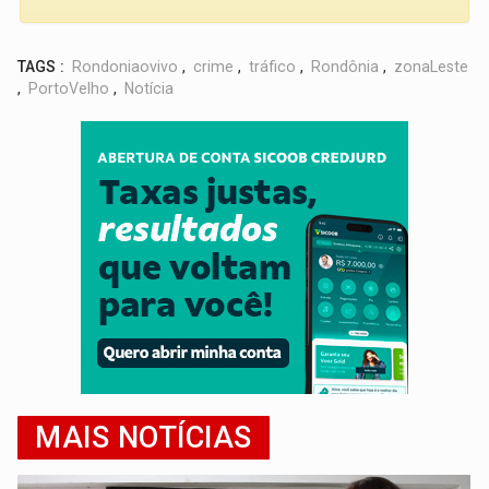
TAGS :
Rondoniaovivo
,
crime
,
tráfico
,
Rondônia
,
zonaLeste
,
PortoVelho
,
Notícia
MAIS NOTÍCIAS