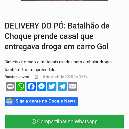
MAIS RIGOR:
Nova lei endurece punição por abuso sexual contra crian
POLUIÇÃO E RISCOS:
Retirada de fiação irregular avança no país e em PVH p
DELIVERY DO PÓ: Batalhão de
Choque prende casal que
entregava droga em carro Gol
Dinheiro trocado e materiais usados para embalar drogas
também foram apreendidos
18 de Abril de 2025 às 09:54
Rondoniaovivo
Print
WhatsApp
Facebook
Messenger
Twitter
Telegram
Email
Siga a gente no Google News
Compartilhar no Whatsapp