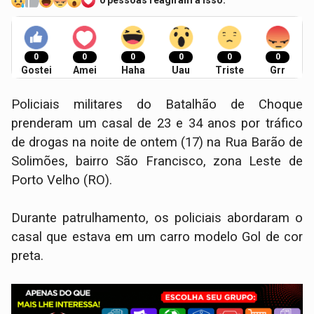
0 pessoas reagiram a isso.
0
0
0
0
0
0
Gostei
Amei
Haha
Uau
Triste
Grr
Policiais militares do Batalhão de Choque
prenderam um casal de 23 e 34 anos por tráfico
de drogas na noite de ontem (17) na Rua Barão de
Solimões, bairro São Francisco, zona Leste de
Porto Velho (RO).
Durante patrulhamento, os policiais abordaram o
casal que estava em um carro modelo Gol de cor
preta.