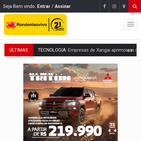
Seja Bem vindo.
Entrar
/
Assinar
ÚLTIMAS
PROTEGE A TERRA:
China descobre como explodir asteroide com bomba n
VÍDEO:
Motociclista morre após bater na traseira de camin
PARECE UM NUGGET:
Essa receita com frango virou o meu ja
EMPREENDEDORISMO:
7 negócios que podem começar com pouco dinheiro e vi
GIGANTE DA AMÉRICA:
Brasil reúne dimensão continental e posição estratégic
INDEPENDÊNCIA:
10 dicas importantes para quem quer mo
VARCENA:
Cientistas descobrem nova espécie de rã em florestas alagada
BARGANHA:
Vai comprar celular usado? Veja como consultar o a