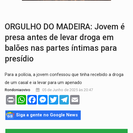
AMOR PERDIDO DÓI:
Luto amoroso não tem prazo, mas exige aten
TECNOLOGIA:
Empresas de Xangai aprimoram robôs de IA incorporada em 
ORGULHO DO MADEIRA: Jovem é
presa antes de levar droga em
balões nas partes íntimas para
presídio
Para a polícia, a jovem confessou que tinha recebido a droga
de um casal e ia levar para um apenado
05 de Junho de 2025 às 20:47
Rondoniaovivo
Print
WhatsApp
Facebook
Messenger
Twitter
Telegram
Email
Siga a gente no Google News