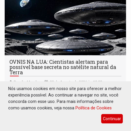
OVNIS NA LUA: Cientistas alertam para
possível base secreta no satélite natural da
Terra
Brasil e Mundo
08 de Agosto de 2026 às 19:00
Nós usamos cookies em nosso site para oferecer a melhor
Astrônomos que estudam a Lua afirmam ter capturado o
experiência possível. Ao continuar a navegar no site, você
que acreditam ser evidências de atividades não humanas
concorda com esse uso. Para mais informações sobre
tecnologicamente avançadas (OVNIs) na Lua e em sua
como usamos cookies, veja nossa
Política de Cookies
órbita
Continuar