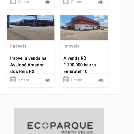
Ontem
Ontem
Imóveis
Imóveis
Imóvel a venda na
A venda R$
Av.José Amador
1.700.000 bairro
dos Reis R$
Embratel 10
1.400.000
apartamentos!
Ontem
Ontem