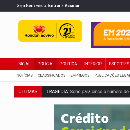
Seja Bem vindo.
Entrar
/
Assinar
INICIAL
POLÍCIA
POLÍTICA
INTERIOR
ESPORTES
NOTÍCIAS
CLASSIFICADOS
EMPREGOS
PUBLICAÇÕES LEGA
ÚLTIMAS
TRAGÉDIA:
Sobe para cinco o número de 
TRANSPORTE DE ARROZ:
MPF assegura c
DEEPFAKE:
Sancionada lei contra violência
COLEGIADO:
Brasil e Rússia discutem ene