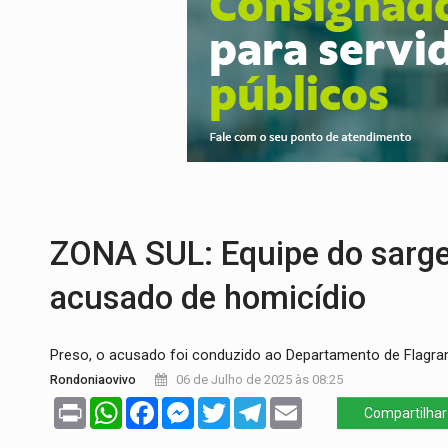
URGENTE:
Colisão entre caminhão e carr
ENCONTRO:
Amazônia Negra ganha projeç
PREVISÃO:
Porto Velho tem chances de c
SINDICATOS UNIDOS:
Assembleia Geral 
PROCESSO SELETIVO:
Rondoniaovivo abr
BRASIL CONTRA O CRIME:
Acusado de gu
ZONA SUL: Equipe do sarg
acusado de homicídio
Preso, o acusado foi conduzido ao Departamento de Flagrante
Rondoniaovivo
06 de Julho de 2025 às 08:25
Print
WhatsApp
Facebook
Messenger
Twitter
Telegram
Email
Compartilhar