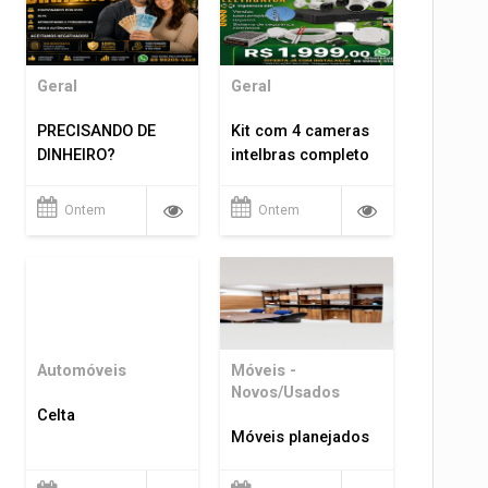
Geral
Geral
PRECISANDO DE
Kit com 4 cameras
DINHEIRO?
intelbras completo
Ontem
Ontem
Automóveis
Móveis -
Novos/Usados
Celta
Móveis planejados