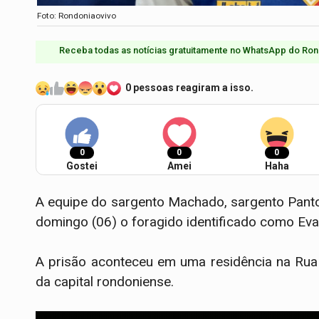
Foto: Rondoniaovivo
Receba todas as notícias gratuitamente no WhatsApp do Ron
0 pessoas reagiram a isso.
0
0
0
Gostei
Amei
Haha
A equipe do sargento Machado, sargento Pant
domingo (06) o foragido identificado como Evald
A prisão aconteceu em uma residência na Rua d
da capital rondoniense.