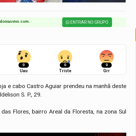
doniaovivo.com.​
ENTRAR NO GRUPO
0
0
0
Uau
Triste
Grr
oja e cabo Castro Aguiar prendeu na manhã deste
elison S. P., 29.
as Flores, bairro Areal da Floresta, na zona Sul