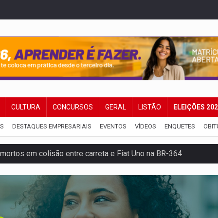
CULTURA
CONCURSOS
GERAL
LISTÃO
ELEIÇÕES 20
IS
DESTAQUES EMPRESARIAIS
EVENTOS
VÍDEOS
ENQUETES
OBIT
mortos em colisão entre carreta e Fiat Uno na BR-364
umprimento da legislação sobre transporte de cargas por em
 sexual infantil na internet e via IA
rgia nuclear, defesa e ciência em Brasília