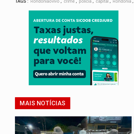
TAGS :
Rondoniaovivo
,
crime
,
polícia
,
capital
,
Rondônia
MAIS NOTÍCIAS