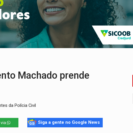
o deixa quatro mortos e um em estado grave na BR
ão nacional com participação de Marcela Bonfim
huvas isoladas nesta sexta-feira (7)
delibera greve da educação municipal em Porto Velho
e oficina de Comunicação com oportunidade de integrar equipe
ardar armas de facção é preso com revólveres e espingardas
ento Machado prende
s da Polícia Civil
Siga a gente no Google News
 via