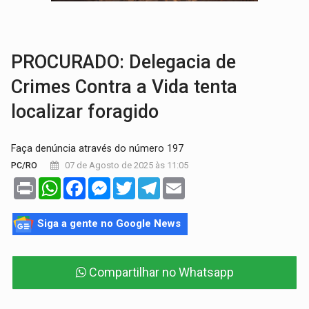
VÍDEO:
Líder religioso é preso por abusar de fiéis sob pretexto de 'pro
LEVANTAMENTO:
Brasil tem uma história marcada por guerras, revoltas e con
PROCURADO: Delegacia de
Crimes Contra a Vida tenta
localizar foragido
Faça denúncia através do número 197
07 de Agosto de 2025 às 11:05
PC/RO
Print
WhatsApp
Facebook
Messenger
Twitter
Telegram
Email
Siga a gente no Google News
Compartilhar no Whatsapp