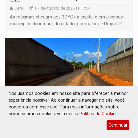
Geral
07 de Agosto de 2026 às 17:54
As máximas chegam aos 37 ºC na capital e em diversos
municípios do interior do estado, como Jaru e Urupá
Nós usamos cookies em nosso site para oferecer a melhor
experiência possível. Ao continuar a navegar no site, você
concorda com esse uso. Para mais informações sobre
INFRAESTRUTURA: Após quase 30 anos de
como usamos cookies, veja nossa
Política de Cookies
espera, asfalto chega ao bairro Nova
Esperança
Continuar
Geral
07 de Agosto de 2026 às 16:49