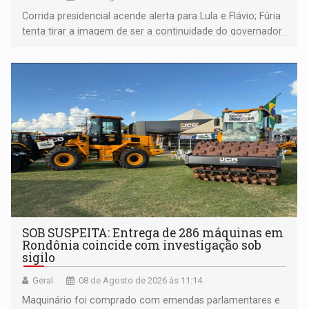
Corrida presidencial acende alerta para Lula e Flávio; Fúria
tenta tirar a imagem de ser a continuidade do governador
Marcos Rocha; ex-prefeito Hildon Chaves parece ainda
não ter entrado no modo eleição; ABAV faz evento em
Porto Velho
SOB SUSPEITA: Entrega de 286 máquinas em
Rondônia coincide com investigação sob
sigilo
Geral
08 de Agosto de 2026 às 11:14
Maquinário foi comprado com emendas parlamentares e