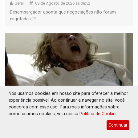
Geral
08 de Agosto de 2026 às 08:52
Desembargador aponta que negociações não foram
esgotadas
Nós usamos cookies em nosso site para oferecer a melhor
experiência possível. Ao continuar a navegar no site, você
concorda com esse uso. Para mais informações sobre
POSSESSÃO DE DEBORAH LOGAN: Terror
mistura mistério e filmagens quase reais –
como usamos cookies, veja nossa
Política de Cookies
Por Marcos Souza
Continuar
Cultura
08 de Agosto de 2026 às 08:30