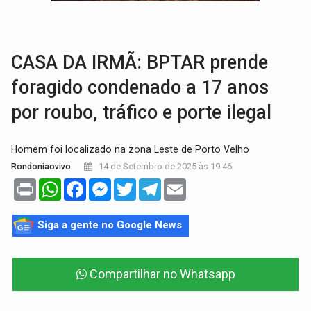
VÍDEO:
Armado com machado, homem ameaça matar sobrinha grávida e com
TRIBUNAL DO CRIME:
Homem é espancado por facção criminosa 
CASA DA IRMÃ: BPTAR prende
foragido condenado a 17 anos
por roubo, tráfico e porte ilegal
Homem foi localizado na zona Leste de Porto Velho
14 de Setembro de 2025 às 19:46
Rondoniaovivo
Print
WhatsApp
Facebook
Messenger
Twitter
Telegram
Email
Siga a gente no Google News
Compartilhar no Whatsapp