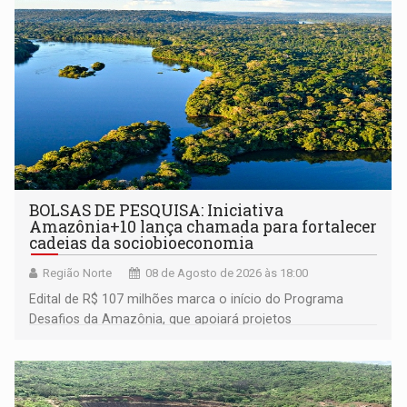
BOLSAS DE PESQUISA: Iniciativa
Amazônia+10 lança chamada para fortalecer
cadeias da sociobioeconomia
Região Norte
08 de Agosto de 2026 às 18:00
Edital de R$ 107 milhões marca o início do Programa
Desafios da Amazônia, que apoiará projetos
desenvolvidos por redes de pesquisa e inovação. A
submissão de pré-propostas poderá ser feita até 1º de
setembro