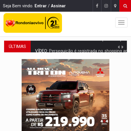
Seja Bem vindo.
Entrar
/
Assinar
ÚLTIMAS
VÍDEO:
Perseguição é registrada no shopping após colombiana furtar ce
LUDOPATIA:
Apostas online começam a afetar produtividade e rotina
REFLORESTAMENTO:
Plantar árvores não será mais suficiente para comprov
OVNIS NA LUA:
Cientistas alertam para possível base secreta no satélite n
ACABOU COM PEUGEOT:
Incêndio destrói carro que era rebocado para oficina no
VÍDEO:
Ladrão é filmado furtando moto na frente do bar 
BOLSAS DE PESQUISA:
Iniciativa Amazônia+10 lança chamada para fortalecer cadeia
MATERIAL:
Brasil tem grandes reservas de urânio, mas produz pouco e impo