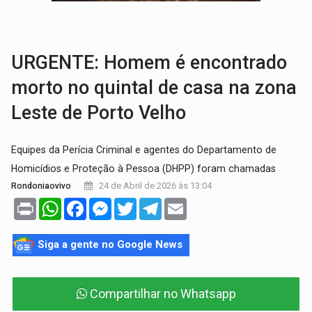
RO EMPREENDEDORA:
2ª edição da feira começa nesta quinta-feira (6) no 
FORTALECIMENTO:
Contratação de novos servidores reforça equipes do Cad Úni
URGENTE: Homem é encontrado
morto no quintal de casa na zona
Leste de Porto Velho
Equipes da Perícia Criminal e agentes do Departamento de
Homicídios e Proteção à Pessoa (DHPP) foram chamadas
24 de Abril de 2026 às 13:04
Rondoniaovivo
Print
WhatsApp
Facebook
Messenger
Twitter
Telegram
Email
Siga a gente no Google News
Compartilhar no Whatsapp