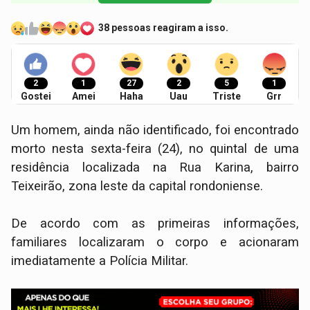
38 pessoas reagiram a isso.
2
1
27
2
5
1
Gostei
Amei
Haha
Uau
Triste
Grr
Um homem, ainda não identificado, foi encontrado
morto nesta sexta-feira (24), no quintal de uma
residência localizada na Rua Karina, bairro
Teixeirão, zona leste da capital rondoniense.
De acordo com as primeiras informações,
familiares localizaram o corpo e acionaram
imediatamente a Polícia Militar.