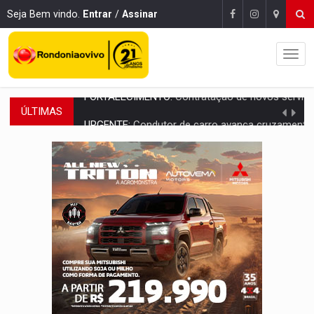
Seja Bem vindo.
Entrar
/
Assinar
ÚLTIMAS
URGENTE:
Condutor de carro avança cruzamento e deixa motociclista
'OS OLHOS DO BRASIL':
Emanuel Neri transforma indignação e esperança em roc
SOB INVESTIGAÇÃO:
Dentista de PVH é denunciado por transmitir HIV a
ESQUEMA DE FRAUDES:
Polícia Civil deflagra a terceira fase da Oper
ASSESSOR FLAGRADO:
Empresa e ONG que recebeu R$ 12 mi em emendas estão
INFLUENCIARIA ELEIÇÕES:
Justiça Eleitoral manda tirar vídeo com suposta d
CONEXÃO RONDONIAOVIVO:
Marcio Barreto, pres. da ABAV-RO, alerta sobre golpes 
DA RECICLAGEM AO SUCESSO:
A trajetória de superação de Car