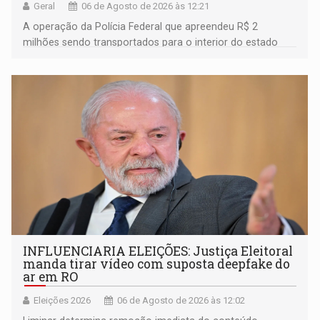
Geral
06 de Agosto de 2026 às 12:21
A operação da Polícia Federal que apreendeu R$ 2
milhões sendo transportados para o interior do estado
movimentou o meio político pela clara e inequívoca
ligação do suspeito com um deputado federal do União
Brasil por Rondônia
INFLUENCIARIA ELEIÇÕES: Justiça Eleitoral
manda tirar vídeo com suposta deepfake do
ar em RO
Eleições 2026
06 de Agosto de 2026 às 12:02