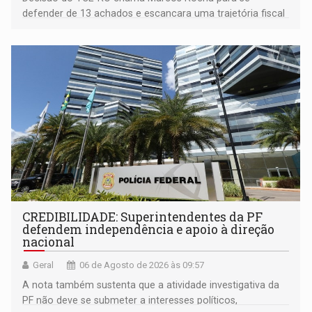
defender de 13 achados e escancara uma trajetória fiscal
que o próximo governador herda já no primeiro dia de
mandato
CREDIBILIDADE: Superintendentes da PF
defendem independência e apoio à direção
nacional
Geral
06 de Agosto de 2026 às 09:57
A nota também sustenta que a atividade investigativa da
PF não deve se submeter a interesses políticos,