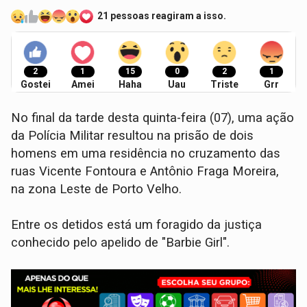
21 pessoas reagiram a isso.
2
1
15
0
2
1
Gostei
Amei
Haha
Uau
Triste
Grr
​No final da tarde desta quinta-feira (07), uma ação
da Polícia Militar resultou na prisão de dois
homens em uma residência no cruzamento das
ruas Vicente Fontoura e Antônio Fraga Moreira,
na zona Leste de Porto Velho.
Entre os detidos está um foragido da justiça
conhecido pelo apelido de "Barbie Girl".