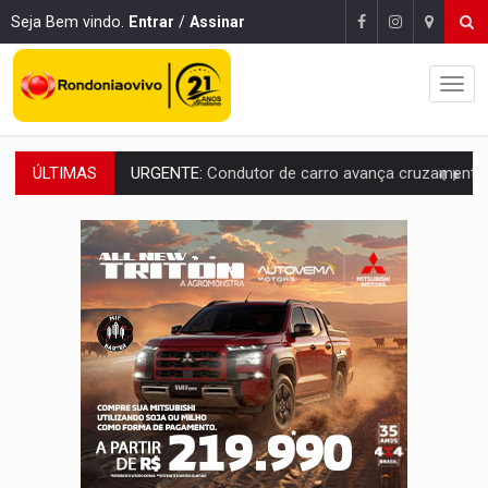
Seja Bem vindo.
Entrar
/
Assinar
ÚLTIMAS
URGENTE:
Condutor de carro avança cruzamento e deixa motociclista
'OS OLHOS DO BRASIL':
Emanuel Neri transforma indignação e esperança em roc
SOB INVESTIGAÇÃO:
Dentista de PVH é denunciado por transmitir HIV a
ESQUEMA DE FRAUDES:
Polícia Civil deflagra a terceira fase da Oper
ASSESSOR FLAGRADO:
Empresa e ONG que recebeu R$ 12 mi em emendas estão
INFLUENCIARIA ELEIÇÕES:
Justiça Eleitoral manda tirar vídeo com suposta d
CONEXÃO RONDONIAOVIVO:
Marcio Barreto, pres. da ABAV-RO, alerta sobre golpes 
DA RECICLAGEM AO SUCESSO:
A trajetória de superação de Car