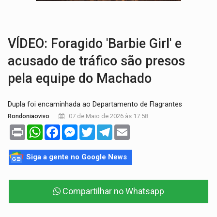
RO EMPREENDEDORA:
2ª edição da feira começa nesta quinta-feira (6) no 
FORTALECIMENTO:
Contratação de novos servidores reforça equipes do Cad Úni
VÍDEO: Foragido 'Barbie Girl' e
acusado de tráfico são presos
pela equipe do Machado
Dupla foi encaminhada ao Departamento de Flagrantes
07 de Maio de 2026 às 17:58
Rondoniaovivo
Print
WhatsApp
Facebook
Messenger
Twitter
Telegram
Email
Siga a gente no Google News
Compartilhar no Whatsapp