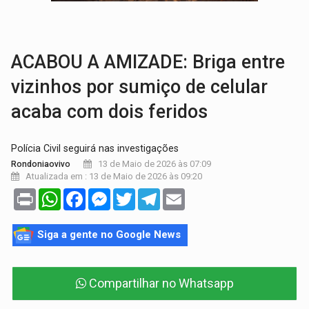
SOB SUSPEITA:
Entrega de 286 máquinas em Rondônia coincide com investig
ARTIGO:
Reter até 50% no distrato imobiliário é legal, mas não pode 
ACABOU A AMIZADE: Briga entre
vizinhos por sumiço de celular
acaba com dois feridos
Polícia Civil seguirá nas investigações
13 de Maio de 2026 às 07:09
Rondoniaovivo
Atualizada em : 13 de Maio de 2026 às 09:20
Print
WhatsApp
Facebook
Messenger
Twitter
Telegram
Email
Siga a gente no Google News
Compartilhar no Whatsapp