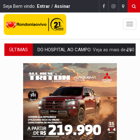
Seja Bem vindo.
Entrar
/
Assinar
ÚLTIMAS
DO HOSPITAL AO CAMPO:
Veja as mais de 200 ações de Marcos Rogé
EXPANSÃO:
Grupo Nova Era amplia presença em PVH e transforma Aramix em
ROTA GLOBAL:
PCC amplia presença internacional e transforma Brasil em cor
CONEXÃO RONDONIAOVIVO:
Museólogo Antônio Ocampo conduz a história de uma
EXTENSÃO DE DANOS:
Ferroviários pedem ao Iphan recuperação de área atingid
VARIANDO O CARDÁPIO:
Veja essa receita de carne assada para o a
PREJUÍZO AOS ESTUDANTES:
Greve dos professores em PVH é considerada 
POSSESSÃO DE DEBORAH LOGAN:
Terror mistura mistério e filmagens quase