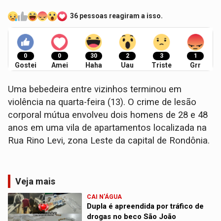
36 pessoas reagiram a isso.
0
0
30
2
3
1
Gostei
Amei
Haha
Uau
Triste
Grr
Uma bebedeira entre vizinhos terminou em
violência na quarta-feira (13). O crime de lesão
corporal mútua envolveu dois homens de 28 e 48
anos em uma vila de apartamentos localizada na
Rua Rino Levi, zona Leste da capital de Rondônia.
Veja mais
CAI N'ÁGUA
Dupla é apreendida por tráfico de
drogas no beco São João