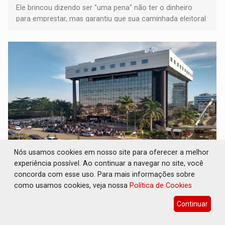
Ele brincou dizendo ser "uma pena" não ter o dinheiro
para emprestar, mas garantiu que sua caminhada eleitoral
segue firme
Nós usamos cookies em nosso site para oferecer a melhor
experiência possível. Ao continuar a navegar no site, você
JUDICIÁRIO: Sinjur parabeniza servidores
pelo adicional de incentivo com efeitos
concorda com esse uso. Para mais informações sobre
retroativos
como usamos cookies, veja nossa
Política de Cookies
Geral
07 de Agosto de 2026 às 16:16
Continuar
Sinjur reforça o compromisso de acompanhar de perto o