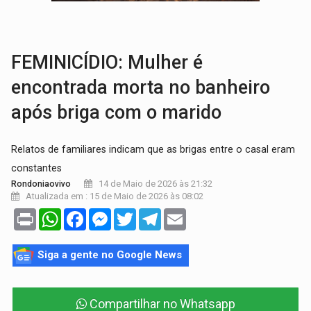
LAZER:
Seis lugares gratuitos para aproveitar o fim de semana e
VÍDEO:
FTICCO e Força Tática prendem membro do CV com arma e drogas em
FEMINICÍDIO: Mulher é
encontrada morta no banheiro
após briga com o marido
Relatos de familiares indicam que as brigas entre o casal eram
constantes
14 de Maio de 2026 às 21:32
Rondoniaovivo
Atualizada em : 15 de Maio de 2026 às 08:02
Print
WhatsApp
Facebook
Messenger
Twitter
Telegram
Email
Siga a gente no Google News
Compartilhar no Whatsapp