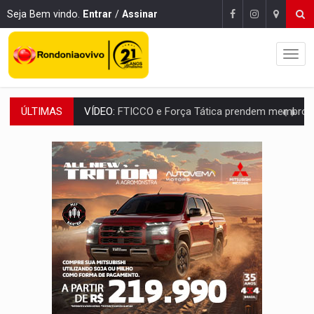
Seja Bem vindo.
Entrar
/
Assinar
ÚLTIMAS
INCLUSÃO:
Prefeitura fortalece parceria com a APAE para ampliar ações v
DEFESA:
Exército testa inovações no combate a drones durante exerc
TEMAS SOCIOAMBIENTAIS:
Em Itapuã do Oeste, CINEMAZÔNIA leva cinema amazônico 
PREVISÃO:
Interior de Rondônia terá sábado (8) de calor intenso
INFRAESTRUTURA:
Após quase 30 anos de espera, asfalto chega ao bairr
A ILHA:
Coreografia de Rondônia estreia na programação do Festival de Dan
ELEIÇÕES 2026:
Sgt. Mouza esclarece 'erro de digitação' em declaração de patrim
JUDICIÁRIO:
Sinjur parabeniza servidores pelo adicional de incentivo com ef