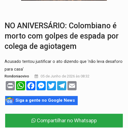
BRASIL CONTRA O CRIME:
Acusado de guardar armas de facção é preso com rev
TRAGÉDIA:
Sobe para cinco o número de mortos em colisão entre carreta e Fia
NO ANIVERSÁRIO: Colombiano é
morto com golpes de espada por
colega de agiotagem
Acusado tentou justificar o ato dizendo que 'não leva desaforo
para casa'
05 de Junho de 2026 às 08:32
Rondoniaovivo
Print
WhatsApp
Facebook
Messenger
Twitter
Telegram
Email
Siga a gente no Google News
Compartilhar no Whatsapp