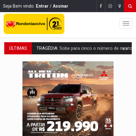
Seja Bem vindo.
Entrar
/
Assinar
ÚLTIMAS
TRANSPORTE DE ARROZ:
MPF assegura cumprimento da legislação sobre transporte d
DEEPFAKE:
Sancionada lei contra violência sexual infantil na inte
COLEGIADO:
Brasil e Rússia discutem energia nuclear, defesa e ciênc
URGENTE:
Colisão entre caminhão e carro deixa quatro mortos e um em est
ENCONTRO:
Amazônia Negra ganha projeção nacional com participação de M
PREVISÃO:
Porto Velho tem chances de chuvas isoladas nesta se
SINDICATOS UNIDOS:
Assembleia Geral delibera greve da educação municip
PROCESSO SELETIVO:
Rondoniaovivo abre oficina de Comunicação com oportunidade