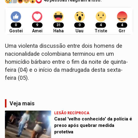
48 pessoas reagiram a isso.
0
9
31
0
4
4
Gostei
Amei
Haha
Uau
Triste
Grr
Uma violenta discussão entre dois homens de
nacionalidade colombiana terminou em um
homicídio bárbaro entre o fim da noite de quinta-
feira (04) e o início da madrugada desta sexta-
feira (05).
Veja mais
LESÃO RECÍPROCA
Casal 'velho conhecido' da polícia é
preso após quebrar medida
protetiva