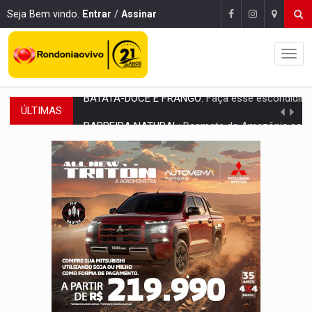
Seja Bem vindo.
Entrar
/
Assinar
ÚLTIMAS
BARREIRA NATURAL:
Desmate da Amazônia corta chuvas no Sul e ameaça produção
:
Anvisa libera venda de medicamentos pela Shopee, mas mantém 
MAIS RIGOR:
Nova lei endurece punição por abuso sexual contra crian
POLUIÇÃO E RISCOS:
Retirada de fiação irregular avança no país e em PVH p
VÍDEO:
Armado com machado, homem ameaça matar sobrinha grávida e com
TRIBUNAL DO CRIME:
Homem é espancado por facção criminosa 
VÍDEO:
Perseguição é registrada no shopping após colombiana furtar ce
LUDOPATIA:
Apostas online começam a afetar produtividade e rotina