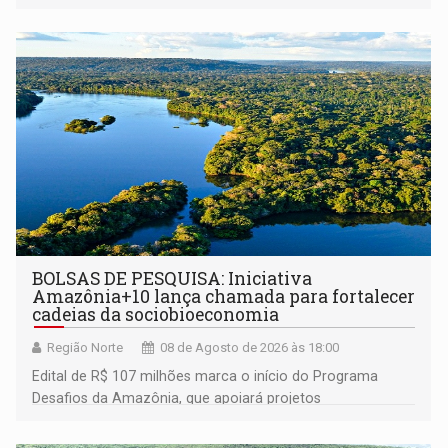
BOLSAS DE PESQUISA: Iniciativa
Amazônia+10 lança chamada para fortalecer
cadeias da sociobioeconomia
Região Norte
08 de Agosto de 2026 às 18:00
Edital de R$ 107 milhões marca o início do Programa
Desafios da Amazônia, que apoiará projetos
desenvolvidos por redes de pesquisa e inovação. A
submissão de pré-propostas poderá ser feita até 1º de