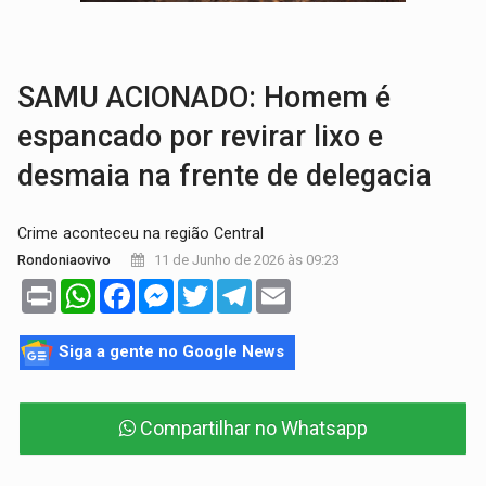
VÍDEO:
Falso vendedor de salgados é preso por tráfico de drogas n
BATATA-DOCE E FRANGO:
Faça esse escondidinho e me convide
SAMU ACIONADO: Homem é
espancado por revirar lixo e
desmaia na frente de delegacia
Crime aconteceu na região Central
11 de Junho de 2026 às 09:23
Rondoniaovivo
Print
WhatsApp
Facebook
Messenger
Twitter
Telegram
Email
Siga a gente no Google News
Compartilhar no Whatsapp