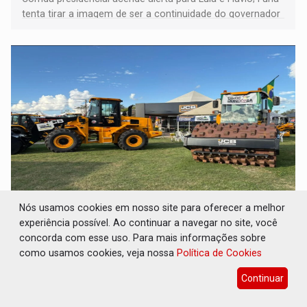
tenta tirar a imagem de ser a continuidade do governador
Marcos Rocha; ex-prefeito Hildon Chaves parece ainda
não ter entrado no modo eleição; ABAV faz evento em
Porto Velho
Nós usamos cookies em nosso site para oferecer a melhor
SOB SUSPEITA: Entrega de 286 máquinas em
experiência possível. Ao continuar a navegar no site, você
Rondônia coincide com investigação sob
sigilo
concorda com esse uso. Para mais informações sobre
como usamos cookies, veja nossa
Política de Cookies
Geral
08 de Agosto de 2026 às 11:14
Continuar
Maquinário foi comprado com emendas parlamentares e
foram entregues na Rondônia Rural Show