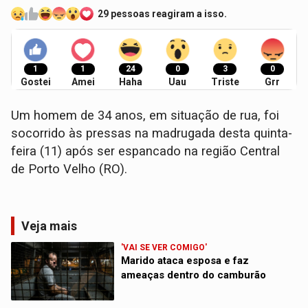
29 pessoas reagiram a isso.
1
1
24
0
3
0
Gostei
Amei
Haha
Uau
Triste
Grr
​Um homem de 34 anos, em situação de rua, foi
socorrido às pressas na madrugada desta quinta-
feira (11) após ser espancado na região Central
de Porto Velho (RO).
Veja mais
'VAI SE VER COMIGO'
Marido ataca esposa e faz
ameaças dentro do camburão