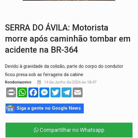
TRÁGICO:
Pai do 'Xandy Motocross' morre em acidente
VÍDEO:
Motorista de caminhonete morre preso às ferragens em colisão com
SERRA DO ÁVILA: Motorista
morre após caminhão tombar em
acidente na BR-364
Devido à gravidade da colisão, parte do corpo do condutor
ficou presa sob as ferragens da cabine
14 de Junho de 2026 às 18:47
Rondoniaovivo
Print
WhatsApp
Facebook
Messenger
Twitter
Telegram
Email
Siga a gente no Google News
Compartilhar no Whatsapp