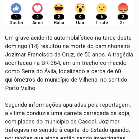
1
0
2
0
6
2
Gostei
Amei
Haha
Uau
Triste
Grr
Um grave acidente automobilístico na tarde deste
domingo (14) resultou na morte do caminhoneiro
Jozimar Francisco da Cruz, de 50 anos. A tragédia
aconteceu na BR-364, em um trecho conhecido
como Serra do Ávila, localizado a cerca de 60
quilômetros do município de Vilhena, no sentido
Porto Velho.
​Segundo informações apuradas pela reportagem,
a vítima conduzia uma carreta carregada de soja,
com placas do município de Cacoal. Jozimar
trafegava no sentido à capital do Estado quando,
por razões que ainda estão sendo investigadas,