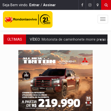
Seja Bem vindo.
Entrar
/
Assinar
ÚLTIMAS
LAZER:
Seis lugares gratuitos para aproveitar o fim de semana e
VÍDEO:
FTICCO e Força Tática prendem membro do CV com arma e drogas em
INCLUSÃO:
Prefeitura fortalece parceria com a APAE para ampliar ações v
DEFESA:
Exército testa inovações no combate a drones durante exerc
TEMAS SOCIOAMBIENTAIS:
Em Itapuã do Oeste, CINEMAZÔNIA leva cinema amazônico 
PREVISÃO:
Interior de Rondônia terá sábado (8) de calor intenso
INFRAESTRUTURA:
Após quase 30 anos de espera, asfalto chega ao bairr
A ILHA:
Coreografia de Rondônia estreia na programação do Festival de Dan