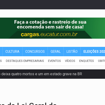
CULTURA
CONCURSOS
GERAL
LISTÃO
ELEIÇÕES 20
IS
DESTAQUES EMPRESARIAIS
EVENTOS
VÍDEOS
ENQUETES
OBIT
o deixa quatro mortos e um em estado grave na BR
ão nacional com participação de Marcela Bonfim
huvas isoladas nesta sexta-feira (7)
delibera greve da educação municipal em Porto Velho