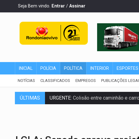
Seja Bem vindo.
Entrar
/
Assinar
INICIAL
POLÍCIA
POLÍTICA
INTERIOR
ESPORTES
NOTÍCIAS
CLASSIFICADOS
EMPREGOS
PUBLICAÇÕES LEGA
ÚLTIMAS
URGENTE:
Colisão entre caminhão e carr
ENCONTRO:
Amazônia Negra ganha projeç
PREVISÃO:
Porto Velho tem chances de c
SINDICATOS UNIDOS:
Assembleia Geral 