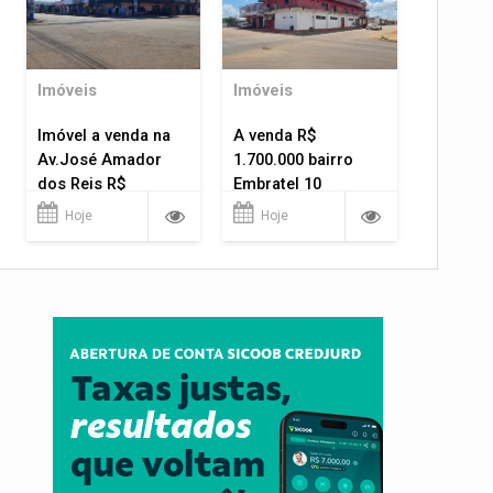
Imóveis
Imóveis
Imóvel a venda na
A venda R$
Av.José Amador
1.700.000 bairro
dos Reis R$
Embratel 10
1.400.000
apartamentos!
Hoje
Hoje