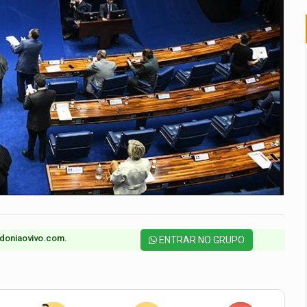
doniaovivo.com.​
ENTRAR NO GRUPO