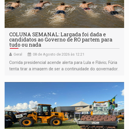
COLUNA SEMANAL: Largada foi dada e
candidatos ao Governo de RO partem para
tudo ou nada
Geral
08 de Agosto de 2026 às 12:21
Corrida presidencial acende alerta para Lula e Flávio; Fúria
tenta tirar a imagem de ser a continuidade do governador
Marcos Rocha; ex-prefeito Hildon Chaves parece ainda
não ter entrado no modo eleição; ABAV faz evento em
Porto Velho