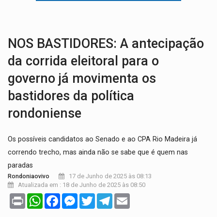
VÍDEO:
Perseguição é registrada no shopping após colombiana furtar ce
LUDOPATIA:
Apostas online começam a afetar produtividade e rotina
NOS BASTIDORES: A antecipação
da corrida eleitoral para o
governo já movimenta os
bastidores da política
rondoniense
Os possíveis candidatos ao Senado e ao CPA Rio Madeira já
correndo trecho, mas ainda não se sabe que é quem nas
paradas
17 de Junho de 2025 às 08:13
Rondoniaovivo
Atualizada em : 18 de Junho de 2025 às 08:50
Print
WhatsApp
Facebook
Messenger
Twitter
Telegram
Email