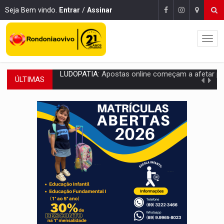
Seja Bem vindo.
Entrar
/
Assinar
ÚLTIMAS
REFLORESTAMENTO:
Plantar árvores não será mais suficiente para comprov
OVNIS NA LUA:
Cientistas alertam para possível base secreta no satélite n
ACABOU COM PEUGEOT:
Incêndio destrói carro que era rebocado para oficina no
VÍDEO:
Ladrão é filmado furtando moto na frente do bar 
BOLSAS DE PESQUISA:
Iniciativa Amazônia+10 lança chamada para fortalecer cadeia
MATERIAL:
Brasil tem grandes reservas de urânio, mas produz pouco e impo
VÍDEO:
Serpente capturada na fábrica da Coca-Cola é devolvid
HOMENAGEM:
Cientistas cassados pelo AI-5 se tornam pesquisadores emér