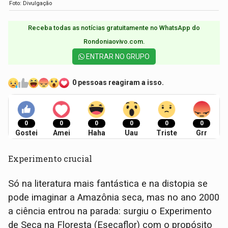
Foto: Divulgação
Receba todas as notícias gratuitamente no WhatsApp do
Rondoniaovivo.com.​
ENTRAR NO GRUPO
0 pessoas reagiram a isso.
0
0
0
0
0
0
Gostei
Amei
Haha
Uau
Triste
Grr
Experimento crucial
Só na literatura mais fantástica e na distopia se
pode imaginar a Amazônia seca, mas no ano 2000
a ciência entrou na parada: surgiu o Experimento
de Seca na Floresta (Esecaflor) com o propósito