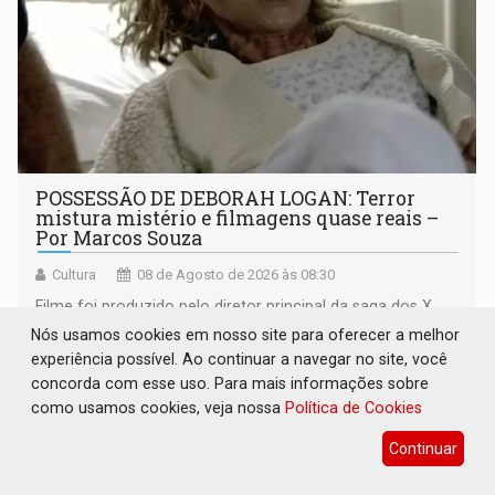
POSSESSÃO DE DEBORAH LOGAN: Terror
mistura mistério e filmagens quase reais –
Por Marcos Souza
Cultura
08 de Agosto de 2026 às 08:30
Filme foi produzido pelo diretor principal da saga dos X
Men nos cinemas
Nós usamos cookies em nosso site para oferecer a melhor
experiência possível. Ao continuar a navegar no site, você
concorda com esse uso. Para mais informações sobre
como usamos cookies, veja nossa
Política de Cookies
Continuar