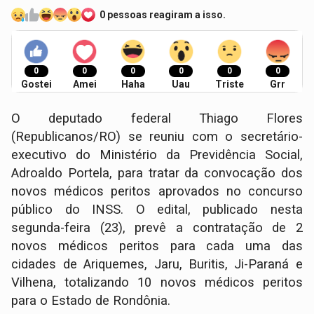
0 pessoas reagiram a isso.
0
0
0
0
0
0
Gostei
Amei
Haha
Uau
Triste
Grr
O deputado federal Thiago Flores
(Republicanos/RO) se reuniu com o secretário-
executivo do Ministério da Previdência Social,
Adroaldo Portela, para tratar da convocação dos
novos médicos peritos aprovados no concurso
público do INSS. O edital, publicado nesta
segunda-feira (23), prevê a contratação de 2
novos médicos peritos para cada uma das
cidades de Ariquemes, Jaru, Buritis, Ji-Paraná e
Vilhena, totalizando 10 novos médicos peritos
para o Estado de Rondônia.