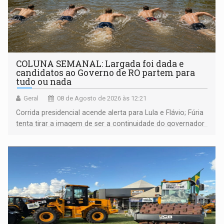
COLUNA SEMANAL: Largada foi dada e
candidatos ao Governo de RO partem para
tudo ou nada
Geral
08 de Agosto de 2026 às 12:21
Corrida presidencial acende alerta para Lula e Flávio; Fúria
tenta tirar a imagem de ser a continuidade do governador
Marcos Rocha; ex-prefeito Hildon Chaves parece ainda
não ter entrado no modo eleição; ABAV faz evento em
Porto Velho