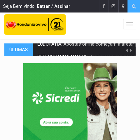
Seja Bem vindo.
Entrar
/
Assinar
ÚLTIMAS
REFLORESTAMENTO:
Plantar árvores não será mais suficiente para comprov
OVNIS NA LUA:
Cientistas alertam para possível base secreta no satélite n
ACABOU COM PEUGEOT:
Incêndio destrói carro que era rebocado para oficina no
VÍDEO:
Ladrão é filmado furtando moto na frente do bar 
BOLSAS DE PESQUISA:
Iniciativa Amazônia+10 lança chamada para fortalecer cadeia
MATERIAL:
Brasil tem grandes reservas de urânio, mas produz pouco e impo
VÍDEO:
Serpente capturada na fábrica da Coca-Cola é devolvid
HOMENAGEM:
Cientistas cassados pelo AI-5 se tornam pesquisadores emér