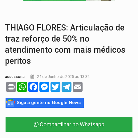
VÍDEO:
Perseguição é registrada no shopping após colombiana furtar ce
LUDOPATIA:
Apostas online começam a afetar produtividade e rotina
THIAGO FLORES: Articulação de
traz reforço de 50% no
atendimento com mais médicos
peritos
24 de Junho de 2025 às 13:32
assessoria
Print
WhatsApp
Facebook
Messenger
Twitter
Telegram
Email
Siga a gente no Google News
Compartilhar no Whatsapp