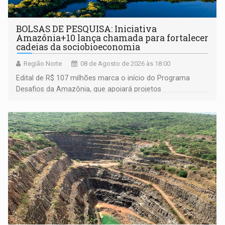
BOLSAS DE PESQUISA: Iniciativa
Amazônia+10 lança chamada para fortalecer
cadeias da sociobioeconomia
Região Norte
08 de Agosto de 2026 às 18:00
Edital de R$ 107 milhões marca o início do Programa
Desafios da Amazônia, que apoiará projetos
desenvolvidos por redes de pesquisa e inovação. A
submissão de pré-propostas poderá ser feita até 1º de
setembro