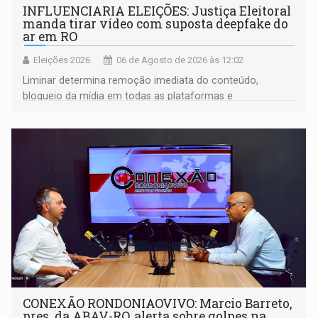
INFLUENCIARIA ELEIÇÕES: Justiça Eleitoral
manda tirar vídeo com suposta deepfake do
ar em RO
Eleições 2026
06 de Agosto de 2026 às 12:02
Liminar determina remoção imediata do conteúdo,
bloqueio da mídia em todas as plataformas e
identificação do autor da publicação
CONEXÃO RONDONIAOVIVO: Marcio Barreto,
pres. da ABAV-RO, alerta sobre golpes na