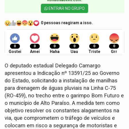
ENTRAR NO GRUPO
0 pessoas reagiram a isso.
0
0
0
0
0
0
Gostei
Amei
Haha
Uau
Triste
Grr
O deputado estadual Delegado Camargo
apresentou a Indicação nº 13591/25 ao Governo
do Estado, solicitando a instalação de manilhas
para drenagem de águas pluviais na Linha C-75
(RO-459), no trecho entre o garimpo Bom Futuro e
o município de Alto Paraíso. A medida tem como
objetivo resolver os constantes alagamentos na
via, que comprometem o tráfego de veículos e
colocam em risco a segurança de motoristas e