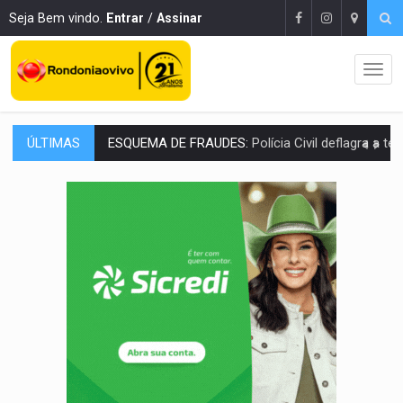
Seja Bem vindo.
Entrar
/
Assinar
ÚLTIMAS
ASSESSOR FLAGRADO:
Empresa e ONG que recebeu R$ 12 mi em emendas estão
INFLUENCIARIA ELEIÇÕES:
Justiça Eleitoral manda tirar vídeo com suposta d
CONEXÃO RONDONIAOVIVO:
Marcio Barreto, pres. da ABAV-RO, alerta sobre golpes 
DA RECICLAGEM AO SUCESSO:
A trajetória de superação de Car
'RIO OMERÊ':
MPF pede condenação do Banco do Brasil por financiar atividade
INFRAESTRUTURA:
Vilhena realiza audiência pública sobre moderniz
SEM SISTEMA:
Falha afeta atendimentos na Policlínica Os
'OS OLHOS DO BRASIL':
Emanuel Neri transforma indignação e esperança em roc