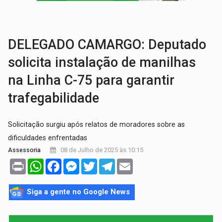
SOB INVESTIGAÇÃO:
Dentista de PVH é denunciado por transmitir HIV a
ESQUEMA DE FRAUDES:
Polícia Civil deflagra a terceira fase da Oper
DELEGADO CAMARGO: Deputado
solicita instalação de manilhas
na Linha C-75 para garantir
trafegabilidade
Solicitação surgiu após relatos de moradores sobre as
dificuldades enfrentadas
08 de Julho de 2025 às 10:15
Assessoria
Print
WhatsApp
Facebook
Messenger
Twitter
Telegram
Email
Siga a gente no Google News