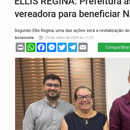
ELLIS REGINA: Prefeitura
CELEBRAÇÃO:
Cerejeiras completa 43 a
vereadora para beneficiar N
SAÚDE:
Anvisa desmente boato sobre pre
Segundo Ellis Regina, uma das ações será a revitalização d
VÍDEO:
Pitbulls fogem de residência e a
Assessoria
29 de Julho de 2025 às 11:57
AÇÃO CONJUNTA:
Forças policiais apre
Print
WhatsApp
Facebook
Messenger
Twitter
Telegram
Email
Compartilhar
PF ESTÁ APURANDO:
Flávio Bolsonaro e
GRAVE:
Homem é esfaqueado no peito dur