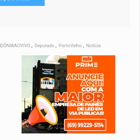
DÔNIAAOVIVO
,
Deputado
,
PortoVelho
,
Notícia