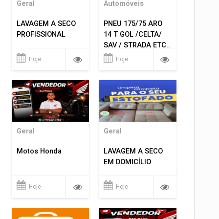
Geral
Automóveis
LAVAGEM A SECO
PNEU 175/75 ARO
PROFISSIONAL
14 T GOL /CELTA/
SAV / STRADA ETC..
R$ 219,99
Hoje
Hoje
MONTAGEM GRATIS
Geral
Geral
Motos Honda
LAVAGEM A SECO
EM DOMICÍLIO
Hoje
Hoje