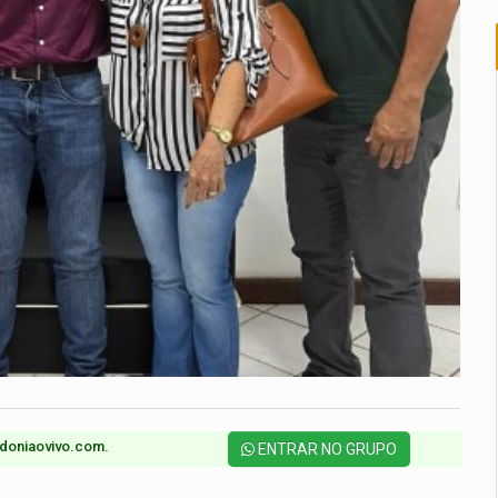
doniaovivo.com.​
ENTRAR NO GRUPO