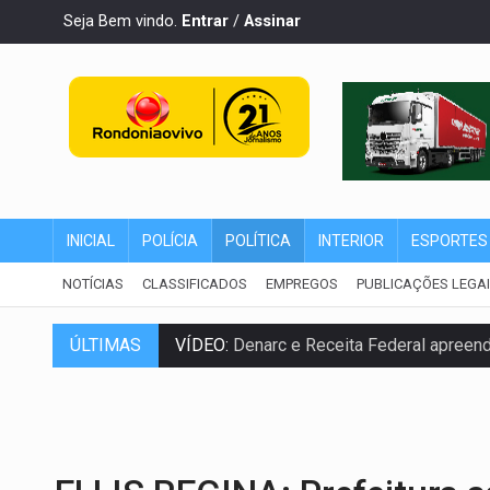
Seja Bem vindo.
Entrar
/
Assinar
INICIAL
POLÍCIA
POLÍTICA
INTERIOR
ESPORTES
NOTÍCIAS
CLASSIFICADOS
EMPREGOS
PUBLICAÇÕES LEGA
ÚLTIMAS
VÍDEO:
Denarc e Receita Federal apreen
OPERAÇÃO DA PC:
Membros do CV são p
ENTRADA GRATUITA:
Espetáculo As Mari
VÍDEO:
Três são presos após furto de mo