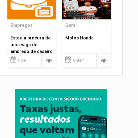
Empregos
Geral
Estou a procura de
Motos Honda
uma vaga de
emprego de caseiro
em porto velho
Hoje
Ontem
rondônia