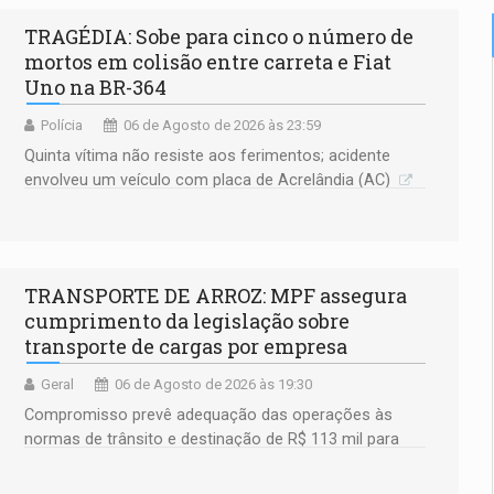
TRAGÉDIA: Sobe para cinco o número de
mortos em colisão entre carreta e Fiat
Uno na BR-364
Polícia
06 de Agosto de 2026 às 23:59
Quinta vítima não resiste aos ferimentos; acidente
envolveu um veículo com placa de Acrelândia (AC)
TRANSPORTE DE ARROZ: MPF assegura
cumprimento da legislação sobre
transporte de cargas por empresa
Geral
06 de Agosto de 2026 às 19:30
Compromisso prevê adequação das operações às
normas de trânsito e destinação de R$ 113 mil para
fortalecer a fiscalização da Polícia Rodoviária
Federal