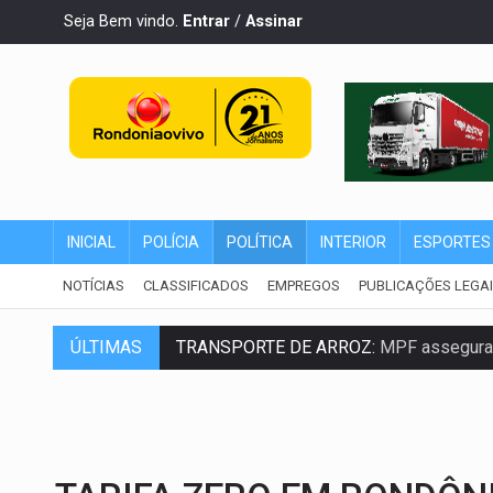
Seja Bem vindo.
Entrar
/
Assinar
INICIAL
POLÍCIA
POLÍTICA
INTERIOR
ESPORTES
NOTÍCIAS
CLASSIFICADOS
EMPREGOS
PUBLICAÇÕES LEGA
ÚLTIMAS
TRANSPORTE DE ARROZ:
MPF assegura c
DEEPFAKE:
Sancionada lei contra violência
COLEGIADO:
Brasil e Rússia discutem ene
URGENTE:
Colisão entre caminhão e carr