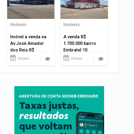
Imóveis
Imóveis
Imóvel a venda na
A venda R$
Av.José Amador
1.700.000 bairro
dos Reis R$
Embratel 10
1.400.000
apartamentos!
Ontem
Ontem