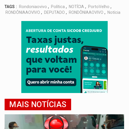
TAGS :
Rondoniaovivo
,
Política
,
NOTÍCIA
,
PortoVelho
,
RONDÔNIAAOVIVO
,
DEPUTADO
,
RONDÔNIAAOVIVO
,
Notícia
MAIS NOTÍCIAS