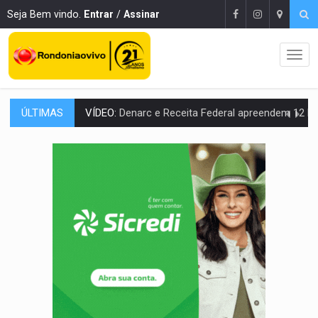
Seja Bem vindo.
Entrar
/
Assinar
ÚLTIMAS
OPERAÇÃO DA PC:
Membros do CV são presos com armas e drogas após c
ENTRADA GRATUITA:
Espetáculo As Marias Somos Nós será apresen
VÍDEO:
Três são presos após furto de motocicleta em frente
CELEBRAÇÃO:
Cerejeiras completa 43 anos de emancipação com progra
SAÚDE:
Anvisa desmente boato sobre presença de plástico ou petr
VÍDEO:
Pitbulls fogem de residência e atacam casal de idosos 
AÇÃO CONJUNTA:
Forças policiais apreendem cerca de 1kg de our
PF ESTÁ APURANDO:
Flávio Bolsonaro escolhe Alfredo Gaspar como vice, alvo de d