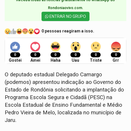
Rondoniaovivo.com.​
ENTRAR NO GRUPO
0 pessoas reagiram a isso.
0
0
0
0
0
0
Gostei
Amei
Haha
Uau
Triste
Grr
O deputado estadual Delegado Camargo
(podemos) apresentou indicação ao Governo do
Estado de Rondônia solicitando a implantação do
Programa Escola Segura e Cidadã (PESC) na
Escola Estadual de Ensino Fundamental e Médio
Pedro Vieira de Melo, localizada no município de
Jaru.