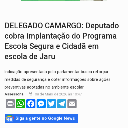
GRAVE:
Homem é esfaqueado no peito durante briga ent
VÍDEO:
Denarc e Receita Federal apreendem 12 kg de skunk e arma que iam
DELEGADO CAMARGO: Deputado
cobra implantação do Programa
Escola Segura e Cidadã em
escola de Jaru
Indicação apresentada pelo parlamentar busca reforçar
medidas de segurança e obter informações sobre ações
preventivas adotadas no ambiente escolar
08 de Maio de 2026 às 10:47
Assessoria
Print
WhatsApp
Facebook
Messenger
Twitter
Telegram
Email
Siga a gente no Google News