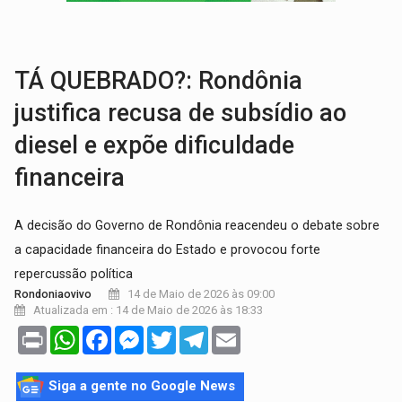
AMOR PERDIDO DÓI:
Luto amoroso não tem prazo, mas exige aten
TECNOLOGIA:
Empresas de Xangai aprimoram robôs de IA incorporada em 
TÁ QUEBRADO?: Rondônia
justifica recusa de subsídio ao
diesel e expõe dificuldade
financeira
A decisão do Governo de Rondônia reacendeu o debate sobre
a capacidade financeira do Estado e provocou forte
repercussão política
14 de Maio de 2026 às 09:00
Rondoniaovivo
Atualizada em : 14 de Maio de 2026 às 18:33
Print
WhatsApp
Facebook
Messenger
Twitter
Telegram
Email
Siga a gente no Google News