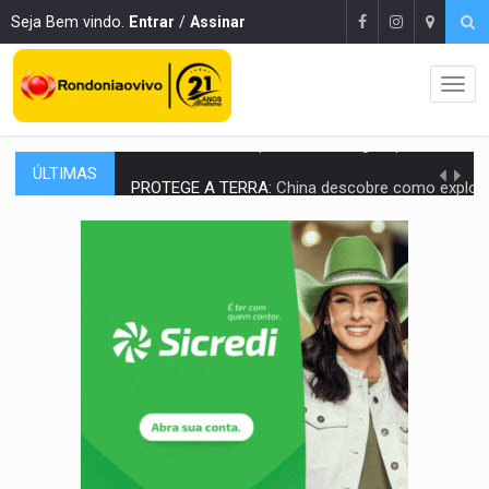
Seja Bem vindo.
Entrar
/
Assinar
ÚLTIMAS
PROTEGE A TERRA:
China descobre como explodir asteroide com bomba n
VÍDEO:
Motociclista morre após bater na traseira de camin
PARECE UM NUGGET:
Essa receita com frango virou o meu ja
EMPREENDEDORISMO:
7 negócios que podem começar com pouco dinheiro e vi
GIGANTE DA AMÉRICA:
Brasil reúne dimensão continental e posição estratégic
INDEPENDÊNCIA:
10 dicas importantes para quem quer mo
VARCENA:
Cientistas descobrem nova espécie de rã em florestas alagada
BARGANHA:
Vai comprar celular usado? Veja como consultar o a