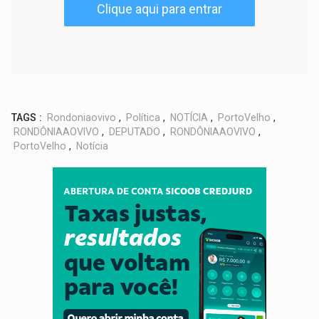
Clique aqui para entrar
TAGS :
Rondoniaovivo
,
Política
,
NOTÍCIA
,
PortoVelho
,
RONDÔNIAAOVIVO
,
DEPUTADO
,
RONDÔNIAAOVIVO
,
PortoVelho
,
Notícia