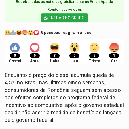
Receba todas as notícias gratuitamente no WhatsApp do
Rondoniaovivo.com.​
ENTRAR NO GRUPO
9 pessoas reagiram a isso.
0
0
3
0
5
1
Gostei
Amei
Haha
Uau
Triste
Grr
Enquanto o preço do diesel acumula queda de
4,5% no Brasil nas últimas cinco semanas,
consumidores de Rondônia seguem sem acesso
aos efeitos completos do programa federal de
incentivo ao combustível após o governo estadual
decidir não aderir à medida de benefícios lançada
pelo governo federal.