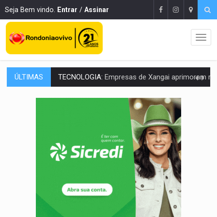
Seja Bem vindo.
Entrar
/
Assinar
ÚLTIMAS
PROTEGE A TERRA:
China descobre como explodir asteroide com bomba n
VÍDEO:
Motociclista morre após bater na traseira de camin
PARECE UM NUGGET:
Essa receita com frango virou o meu ja
EMPREENDEDORISMO:
7 negócios que podem começar com pouco dinheiro e vi
GIGANTE DA AMÉRICA:
Brasil reúne dimensão continental e posição estratégic
INDEPENDÊNCIA:
10 dicas importantes para quem quer mo
VARCENA:
Cientistas descobrem nova espécie de rã em florestas alagada
BARGANHA:
Vai comprar celular usado? Veja como consultar o a