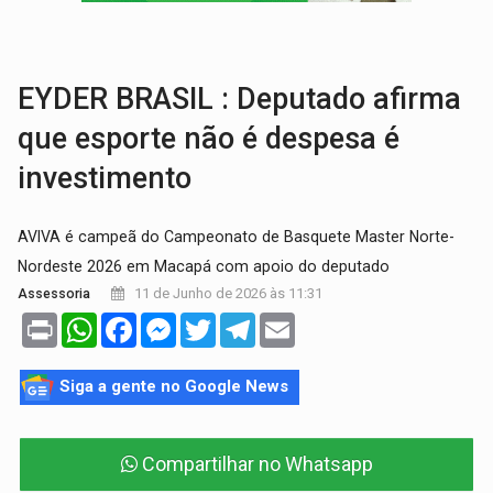
AMOR PERDIDO DÓI:
Luto amoroso não tem prazo, mas exige aten
TECNOLOGIA:
Empresas de Xangai aprimoram robôs de IA incorporada em 
EYDER BRASIL : Deputado afirma
que esporte não é despesa é
investimento
AVIVA é campeã do Campeonato de Basquete Master Norte-
Nordeste 2026 em Macapá com apoio do deputado
11 de Junho de 2026 às 11:31
Assessoria
Print
WhatsApp
Facebook
Messenger
Twitter
Telegram
Email
Siga a gente no Google News
Compartilhar no Whatsapp