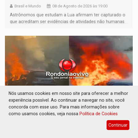
Brasil e Mundo
08 de Agosto de 2026 às 19:00
Astrônomos que estudam a Lua afirmam ter capturado o
que acreditam ser evidências de atividades não humanas
tecnologicamente avançadas (OVNIs) na Lua e em sua
órbita
Nós usamos cookies em nosso site para oferecer a melhor
experiência possível. Ao continuar a navegar no site, você
concorda com esse uso. Para mais informações sobre
ACABOU COM PEUGEOT: Incêndio destrói
como usamos cookies, veja nossa
Política de Cookies
carro que era rebocado para oficina no
Centro de Porto Velho
Continuar
Polícia
08 de Agosto de 2026 às 18:56