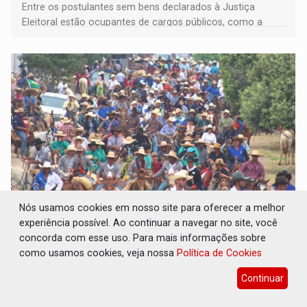
Entre os postulantes sem bens declarados à Justiça
Eleitoral estão ocupantes de cargos públicos, como a
deputada federal Cristiane Lopes (PODE), o vereador
Pedro Geovar (PP) e a vice-prefeita Magna dos Anjos
(NOVO)
Nós usamos cookies em nosso site para oferecer a melhor
INTERIOR: Ouro Preto do Oeste realiza
experiência possível. Ao continuar a navegar no site, você
Cavalgada da Expo Show Norte neste sábado
concorda com esse uso. Para mais informações sobre
como usamos cookies, veja nossa
Política de Cookies
Cultura
06 de Agosto de 2026 às 14:39
Tradicional desfile de cavaleiros e amazonas abre a
Continuar
programação da Expo Show Norte 2026 e deve reunir
milhares de participantes e espectadores no município