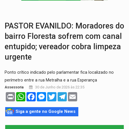
TRANSPORTE DE ARROZ:
MPF assegura cumprimento da legislação sobre transporte d
DEEPFAKE:
Sancionada lei contra violência sexual infantil na inte
PASTOR EVANILDO: Moradores do
bairro Floresta sofrem com canal
entupido; vereador cobra limpeza
urgente
Ponto crítico indicado pelo parlamentar fica localizado no
perímetro entre a rua Metralha e a rua Esperança
30 de Junho de 2026 às 22:35
Assessoria
Print
WhatsApp
Facebook
Messenger
Twitter
Telegram
Email
Siga a gente no Google News