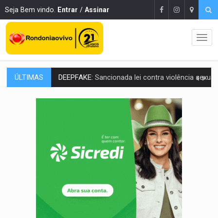
Seja Bem vindo.
Entrar
/
Assinar
ÚLTIMAS
COLEGIADO:
Brasil e Rússia discutem energia nuclear, defesa e ciênc
URGENTE:
Colisão entre caminhão e carro deixa quatro mortos e um em est
ENCONTRO:
Amazônia Negra ganha projeção nacional com participação de M
PREVISÃO:
Porto Velho tem chances de chuvas isoladas nesta se
SINDICATOS UNIDOS:
Assembleia Geral delibera greve da educação municip
PROCESSO SELETIVO:
Rondoniaovivo abre oficina de Comunicação com oportunidade
AGOSTO LILÁS:
MPRO lança de portal e promove reflexão sobre trajetória da Le
REGULARIZAÇÃO:
Refis 2026 segue até o fim do ano para regulariz