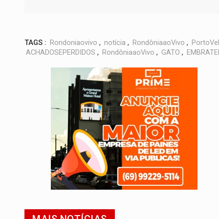
TAGS :
Rondoniaovivo
,
notícia
,
RondôniaaoVivo
,
PortoVe
ACHADOSEPERDIDOS
,
RondôniaaoVivo
,
GATO
,
EMBRATE