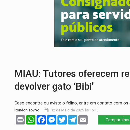
CELEBRAÇÃO:
Cerejeiras completa 43 a
SAÚDE:
Anvisa desmente boato sobre pre
VÍDEO:
Pitbulls fogem de residência e a
AÇÃO CONJUNTA:
Forças policiais apre
PF ESTÁ APURANDO:
Flávio Bolsonaro e
GRAVE:
Homem é esfaqueado no peito dur
MIAU: Tutores oferecem r
devolver gato ‘Bibi’
Caso encontre ou aviste o felino, entre em contato com os
Rondoniaovivo
12 de Maio de 2025 às 15:13
Print
WhatsApp
Facebook
Messenger
Twitter
Telegram
Email
Compartilhar