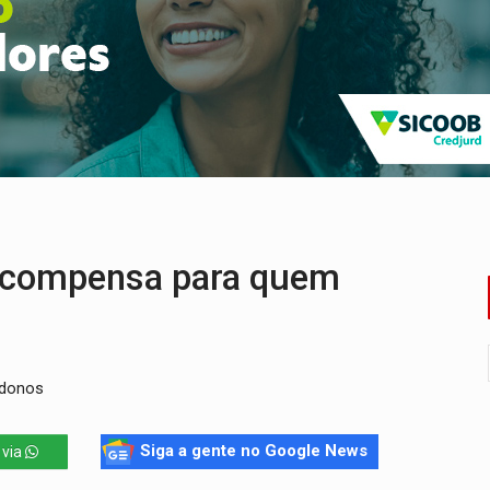
nos de emancipação com programação esportiva
sença de plástico ou petróleo em ovos
tacam casal de idosos na zona Leste
endem cerca de 1kg de ouro em Rondônia
scolhe Alfredo Gaspar como vice, alvo de denúncia por estupro
ante briga entre vizinhos
ecompensa para quem
 donos
Siga a gente no Google News
 via