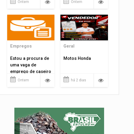
Ontem
Ontem
Empregos
Geral
Estou a procura de
Motos Honda
uma vaga de
emprego de caseiro
em porto velho
Ontem
há 2 dias
rondônia