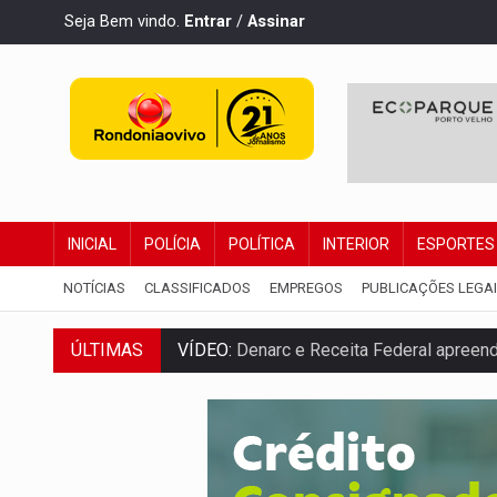
Seja Bem vindo.
Entrar
/
Assinar
INICIAL
POLÍCIA
POLÍTICA
INTERIOR
ESPORTES
NOTÍCIAS
CLASSIFICADOS
EMPREGOS
PUBLICAÇÕES LEGA
VÍDEO:
Denarc e Receita Federal apreen
ÚLTIMAS
OPERAÇÃO DA PC:
Membros do CV são p
ENTRADA GRATUITA:
Espetáculo As Mari
VÍDEO:
Três são presos após furto de mo