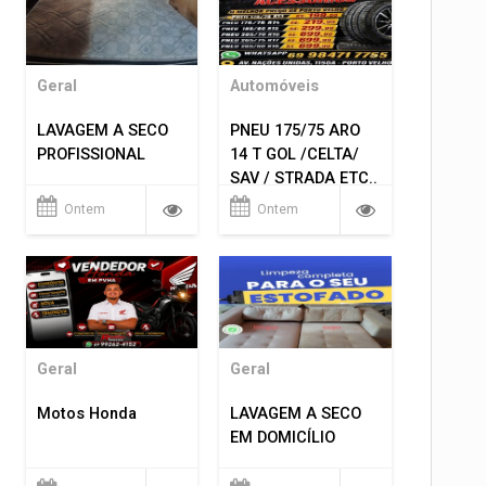
Geral
Automóveis
LAVAGEM A SECO
PNEU 175/75 ARO
PROFISSIONAL
14 T GOL /CELTA/
SAV / STRADA ETC..
R$ 219,99
Ontem
Ontem
MONTAGEM GRATIS
Geral
Geral
Motos Honda
LAVAGEM A SECO
EM DOMICÍLIO