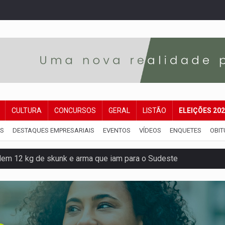
CULTURA
CONCURSOS
GERAL
LISTÃO
ELEIÇÕES 20
IS
DESTAQUES EMPRESARIAIS
EVENTOS
VÍDEOS
ENQUETES
OBIT
dem 12 kg de skunk e arma que iam para o Sudeste
resos com armas e drogas após crime de tortur@
as Somos Nós será apresentado na capital
tocicleta em frente de academia