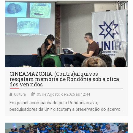
CINEAMAZÔNIA: (Contra)arquivos
resgatam memória de Rondônia sob a ótica
dos vencidos
Cultura
05 de Agosto de 2026 às 12:44
Em painel acompanhado pelo Rondoniaovivo,
pesquisadores da Unir discutem a preservação do acervo
do século 20 e o legado de Sílvio Tendler, que defendia a
memória como bússola para o futuro