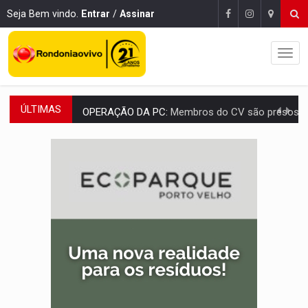
Seja Bem vindo.
Entrar
/
Assinar
ÚLTIMAS
OPERAÇÃO DA PC:
Membros do CV são presos com armas e drogas após c
ENTRADA GRATUITA:
Espetáculo As Marias Somos Nós será apresen
VÍDEO:
Três são presos após furto de motocicleta em frente
CELEBRAÇÃO:
Cerejeiras completa 43 anos de emancipação com progra
SAÚDE:
Anvisa desmente boato sobre presença de plástico ou petr
VÍDEO:
Pitbulls fogem de residência e atacam casal de idosos 
AÇÃO CONJUNTA:
Forças policiais apreendem cerca de 1kg de our
PF ESTÁ APURANDO:
Flávio Bolsonaro escolhe Alfredo Gaspar como vice, alvo de d