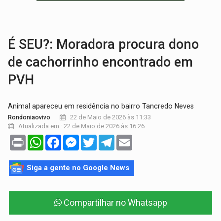
GRAVE:
Homem é esfaqueado no peito durante briga ent
VÍDEO:
Denarc e Receita Federal apreendem 12 kg de skunk e arma que iam
É SEU?: Moradora procura dono
de cachorrinho encontrado em
PVH
Animal apareceu em residência no bairro Tancredo Neves
22 de Maio de 2026 às 11:33
Rondoniaovivo
Atualizada em : 22 de Maio de 2026 às 16:26
Print
WhatsApp
Facebook
Messenger
Twitter
Telegram
Email
Siga a gente no Google News
Compartilhar no Whatsapp