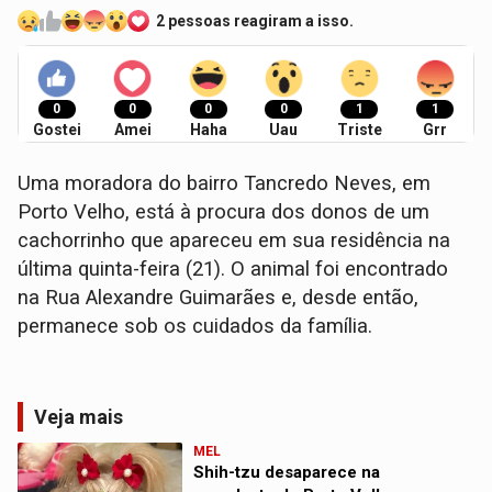
2 pessoas reagiram a isso.
0
0
0
0
1
1
Gostei
Amei
Haha
Uau
Triste
Grr
Uma moradora do bairro Tancredo Neves, em
Porto Velho, está à procura dos donos de um
cachorrinho que apareceu em sua residência na
última quinta-feira (21). O animal foi encontrado
na Rua Alexandre Guimarães e, desde então,
permanece sob os cuidados da família.
Veja mais
MEL
Shih-tzu desaparece na