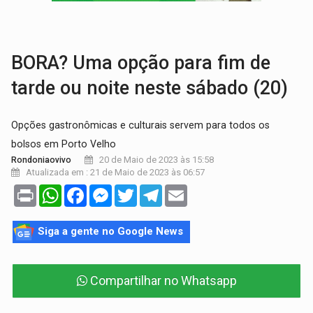
VÍDEO:
Perseguição é registrada no shopping após colombiana furtar ce
LUDOPATIA:
Apostas online começam a afetar produtividade e rotina
BORA? Uma opção para fim de
tarde ou noite neste sábado (20)
Opções gastronômicas e culturais servem para todos os
bolsos em Porto Velho
20 de Maio de 2023 às 15:58
Rondoniaovivo
Atualizada em : 21 de Maio de 2023 às 06:57
Print
WhatsApp
Facebook
Messenger
Twitter
Telegram
Email
Siga a gente no Google News
Compartilhar no Whatsapp