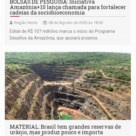
BOLSAS DE PESQUISA: Iniciativa
Amazônia+10 lança chamada para fortalecer
cadeias da sociobioeconomia
Região Norte
08 de Agosto de 2026 às 18:00
Edital de R$ 107 milhões marca o início do Programa
Desafios da Amazônia, que apoiará projetos
desenvolvidos por redes de pesquisa e inovação. A
submissão de pré-propostas poderá ser feita até 1º de
setembro
MATERIAL: Brasil tem grandes reservas de
urânio, mas produz pouco e importa