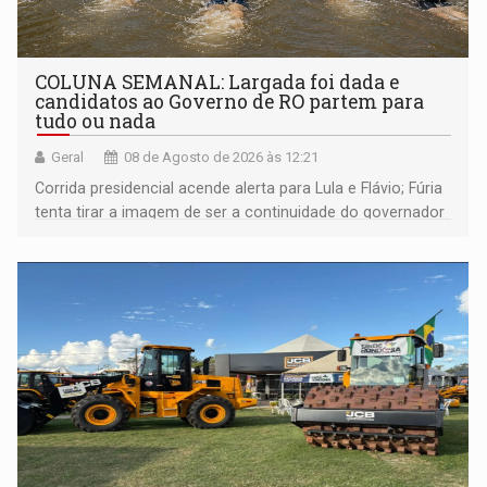
COLUNA SEMANAL: Largada foi dada e
candidatos ao Governo de RO partem para
tudo ou nada
Geral
08 de Agosto de 2026 às 12:21
Corrida presidencial acende alerta para Lula e Flávio; Fúria
tenta tirar a imagem de ser a continuidade do governador
Marcos Rocha; ex-prefeito Hildon Chaves parece ainda
não ter entrado no modo eleição; ABAV faz evento em
Porto Velho