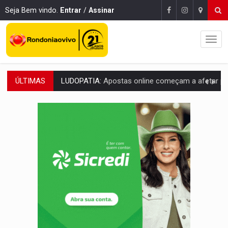
Seja Bem vindo.
Entrar
/
Assinar
ÚLTIMAS
REFLORESTAMENTO:
Plantar árvores não será mais suficiente para comprov
OVNIS NA LUA:
Cientistas alertam para possível base secreta no satélite n
ACABOU COM PEUGEOT:
Incêndio destrói carro que era rebocado para oficina no
VÍDEO:
Ladrão é filmado furtando moto na frente do bar 
BOLSAS DE PESQUISA:
Iniciativa Amazônia+10 lança chamada para fortalecer cadeia
MATERIAL:
Brasil tem grandes reservas de urânio, mas produz pouco e impo
VÍDEO:
Serpente capturada na fábrica da Coca-Cola é devolvid
HOMENAGEM:
Cientistas cassados pelo AI-5 se tornam pesquisadores emér