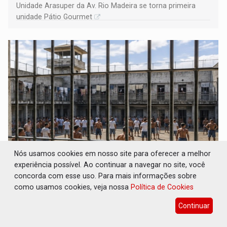
Unidade Arasuper da Av. Rio Madeira se torna primeira
unidade Pátio Gourmet
Nós usamos cookies em nosso site para oferecer a melhor
ROTA GLOBAL: PCC amplia presença
experiência possível. Ao continuar a navegar no site, você
internacional e transforma Brasil em
concorda com esse uso. Para mais informações sobre
corredor da cocaína
como usamos cookies, veja nossa
Política de Cookies
Brasil e Mundo
08 de Agosto de 2026 às 09:13
Continuar
Rondônia está no mapa do roteiro da cocaína que
abastece a Europa e a África