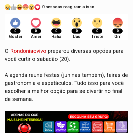
0 pessoas reagiram a isso.
0
0
0
0
0
0
Gostei
Amei
Haha
Uau
Triste
Grr
O
Rondoniaovivo
preparou diversas opções para
você curtir o sabadão (20).
A agenda reúne festas (juninas também), feiras de
gastronomia e espetáculos. Tudo isso para você
escolher a melhor opção para se divertir no final
de semana.