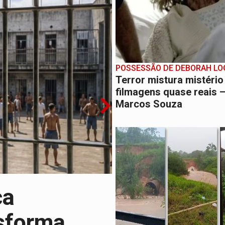
ença em PVH e transforma Aramix em Super Nova Era
nacional e transforma Brasil em corredor da cocaína
Antônio Ocampo conduz a história de uma ferrovia desgoverna
POSSESSÃO DE DEBORAH LO
em ao Iphan recuperação de área atingida por erosão na EFMM
Terror mistura mistério
filmagens quase reais 
acidente na BR-364 duas semanas após condenação do matador 
Marcos Souza
eleitorais concentram 53,7% dos votos de Rondônia
ça
nsforma