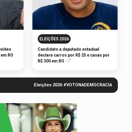
CITAÇÃO: PREGÃO ELETRÔNICO Nº 90186/2026/SUPEL/RO
- Publicação Legal
CITAÇÃO: Pregão Eletrônico Nº 12/2026 - UASG 200095
ELEIÇÕES 2026
 vídeo
Candidato a deputado estadual
r em RO
declara carros por R$ 25 e casas por
R$ 300 em RO
Eleições
2026
#VOTONADEMOCRACIA