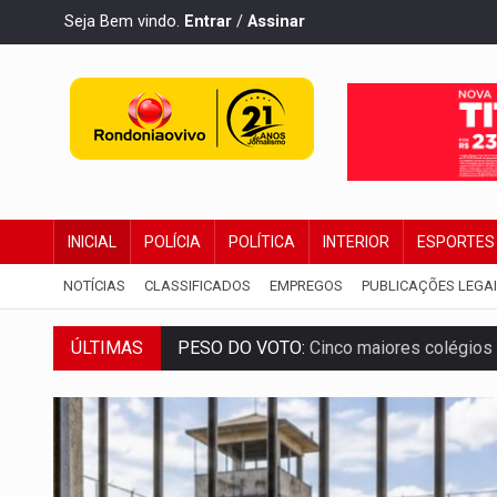
Seja Bem vindo.
Entrar
/
Assinar
INICIAL
POLÍCIA
POLÍTICA
INTERIOR
ESPORTES
NOTÍCIAS
CLASSIFICADOS
EMPREGOS
PUBLICAÇÕES LEGA
ÚLTIMAS
COLUNA SEMANAL:
Largada foi dada e 
SOB SUSPEITA:
Entrega de 286 máquinas
ARTIGO:
Reter até 50% no distrato imobil
DO HOSPITAL AO CAMPO:
Veja as mais 