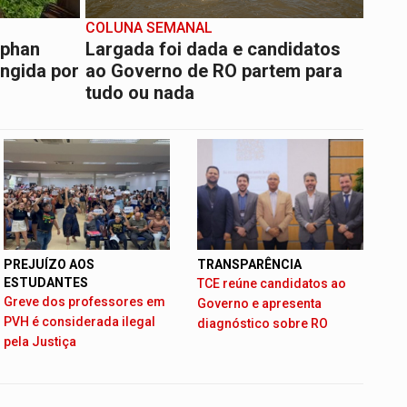
COLUNA SEMANAL
Iphan
Largada foi dada e candidatos
ingida por
ao Governo de RO partem para
tudo ou nada
PREJUÍZO AOS
TRANSPARÊNCIA
ESTUDANTES
TCE reúne candidatos ao
Greve dos professores em
Governo e apresenta
PVH é considerada ilegal
diagnóstico sobre RO
pela Justiça