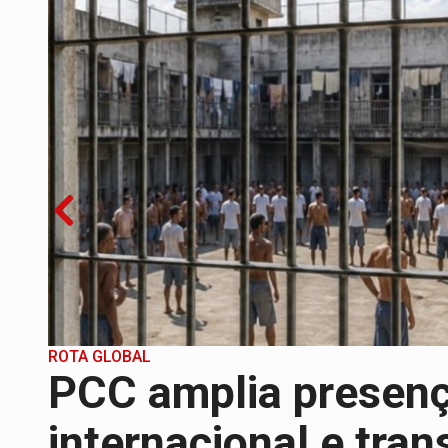
EXPANSÃO:
Grupo Nova Era amplia pres
ROTA GLOBAL:
PCC amplia presença inter
CONEXÃO RONDONIAOVIVO:
Museólogo 
EXTENSÃO DE DANOS:
Ferroviários ped
'XANDY DO MOTOCROSS':
Pai morre em 
PESO DO VOTO:
Cinco maiores colégios 
ROTA GLOBAL
m
PCC amplia presen
internacional e tra