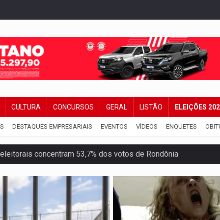
CULTURA
CONCURSOS
GERAL
LISTÃO
ELEIÇÕES 20
IS
DESTAQUES EMPRESARIAIS
EVENTOS
VÍDEOS
ENQUETES
OBIT
candidatos ao Governo de RO partem para tudo ou nada
 em Rondônia coincide com investigação sob sigilo
iário é legal, mas não pode ser automático
de 200 ações de Marcos Rogério para Rondônia