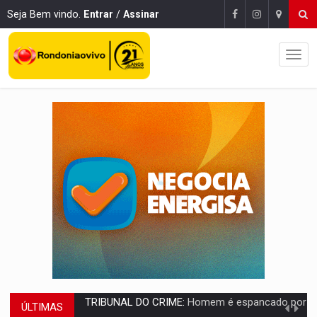
Seja Bem vindo.
Entrar
/
Assinar
ÚLTIMAS
VÍDEO:
Perseguição é registrada no shopping após colombiana furtar ce