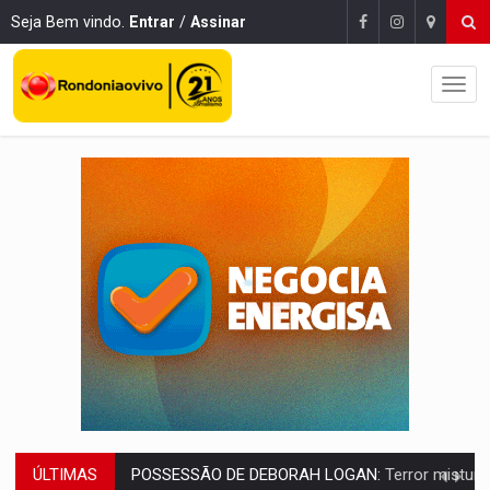
Seja Bem vindo.
Entrar
/
Assinar
ÚLTIMAS
TRANSPARÊNCIA:
TCE reúne candidatos ao Governo e apresenta diagnó