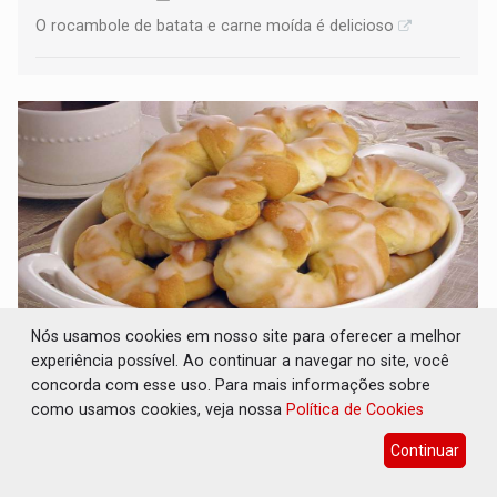
O rocambole de batata e carne moída é delicioso
Nós usamos cookies em nosso site para oferecer a melhor
experiência possível. Ao continuar a navegar no site, você
FÁCIL: Receita de rosquinha açucarada para
concorda com esse uso. Para mais informações sobre
impressionar a família
como usamos cookies, veja nossa
Política de Cookies
Gastronomia
18 de Janeiro de 2021 às 11:29
Continuar
Essa delícia vai deixar todo mundo com água na boca