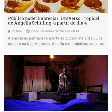
Público poderá apreciar ‘Universo Tropical
de Angella Schilling’ a partir do dia 4
Cultura
29 de Setembro de 2021 às 08:14
A exposição permanece aberta ao público até o dia 30 de
outubro na Ivan Marrocos. Angella tem trabalhos expostos
no Japão, Coréia. China. França. Itália, Alemanha, Cuba,
Paraguai, Uruguai, Irlanda do Norte, EUA, Chile, Espanha,
México, Romênia, Argentina .