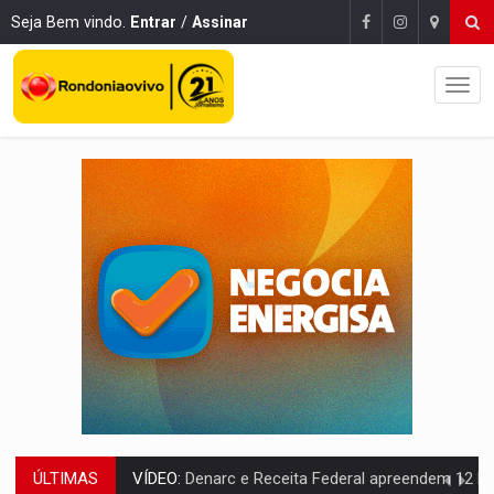
Seja Bem vindo.
Entrar
/
Assinar
ÚLTIMAS
OPERAÇÃO DA PC:
Membros do CV são presos com armas e drogas após c