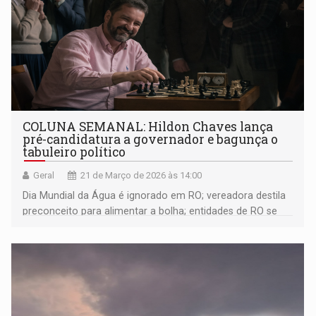
COLUNA SEMANAL: Hildon Chaves lança
pré-candidatura a governador e bagunça o
tabuleiro político
Geral
21 de Março de 2026 às 14:00
Dia Mundial da Água é ignorado em RO; vereadora destila
preconceito para alimentar a bolha; entidades de RO se
mobilizam contra aumento no preço do diesel; Eleição no
Sinpol