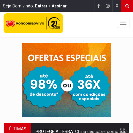
Seja Bem vindo.
Entrar
/
Assinar
ÚLTIMAS
PROTEGE A TERRA:
China descobre como explodir asteroide com bomba n