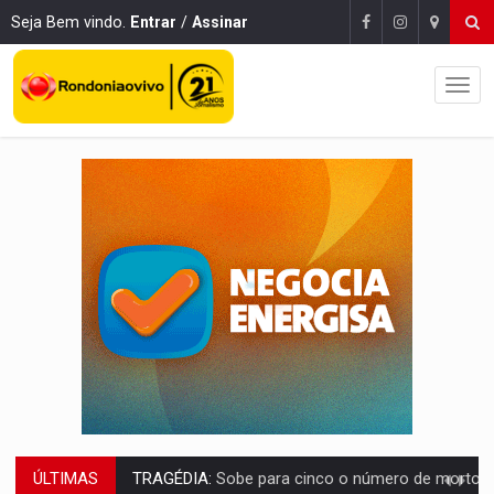
Seja Bem vindo.
Entrar
/
Assinar
ÚLTIMAS
TRANSPORTE DE ARROZ:
MPF assegura cumprimento da legislação sobre transporte d