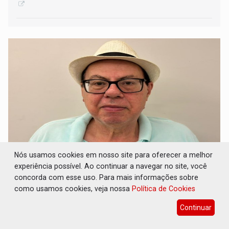
Nós usamos cookies em nosso site para oferecer a melhor
BUSCANDO A RESSURREIÇÃO: Impressiona o
experiência possível. Ao continuar a navegar no site, você
número de ex-deputados de volta as pelejas
concorda com esse uso. Para mais informações sobre
eleitorais
como usamos cookies, veja nossa
Política de Cookies
Colunas
29 de Maio de 2026 às 09:04
Continuar
Buscam conquistar vagas na Assembleia Legislativa e na
Câmara dos Deputados