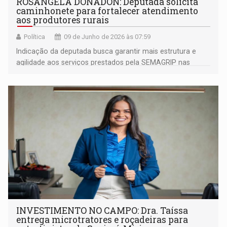
ROSANGELA DONADON: Deputada solicita
caminhonete para fortalecer atendimento
aos produtores rurais
Política
09 de Junho de 2026 às 07:59
Indicação da deputada busca garantir mais estrutura e
agilidade aos serviços prestados pela SEMAGRIP nas
comunidades rurais do município de Guajará-Mirim
INVESTIMENTO NO CAMPO: Dra. Taíssa
entrega microtratores e roçadeiras para