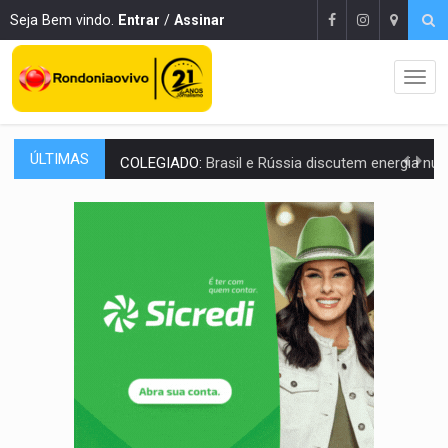
Seja Bem vindo.
Entrar
/
Assinar
ÚLTIMAS
COLEGIADO:
Brasil e Rússia discutem energia nuclear, defesa e ciênc
URGENTE:
Colisão entre caminhão e carro deixa quatro mortos e um em est
ENCONTRO:
Amazônia Negra ganha projeção nacional com participação de M
PREVISÃO:
Porto Velho tem chances de chuvas isoladas nesta se
SINDICATOS UNIDOS:
Assembleia Geral delibera greve da educação municip
PROCESSO SELETIVO:
Rondoniaovivo abre oficina de Comunicação com oportunidade
AGOSTO LILÁS:
MPRO lança de portal e promove reflexão sobre trajetória da Le
REGULARIZAÇÃO:
Refis 2026 segue até o fim do ano para regulariz