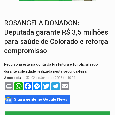
TRANSPORTE DE ARROZ:
MPF assegura cumprimento da legislação sobre transporte d
DEEPFAKE:
Sancionada lei contra violência sexual infantil na inte
ROSANGELA DONADON:
Deputada garante R$ 3,5 milhões
para saúde de Colorado e reforça
compromisso
Recurso já está na conta da Prefeitura e foi oficializado
durante solenidade realizada nesta segunda-feira
02 de Junho de 2026 às 10:24
Assessoria
Print
WhatsApp
Facebook
Messenger
Twitter
Telegram
Email
Siga a gente no Google News