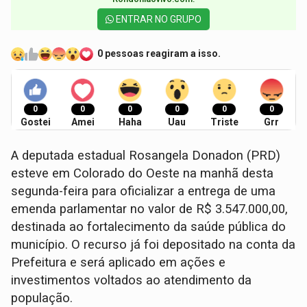
ENTRAR NO GRUPO
0 pessoas reagiram a isso.
0
0
0
0
0
0
Gostei
Amei
Haha
Uau
Triste
Grr
A deputada estadual Rosangela Donadon (PRD)
esteve em Colorado do Oeste na manhã desta
segunda-feira para oficializar a entrega de uma
emenda parlamentar no valor de R$ 3.547.000,00,
destinada ao fortalecimento da saúde pública do
município. O recurso já foi depositado na conta da
Prefeitura e será aplicado em ações e
investimentos voltados ao atendimento da
população.