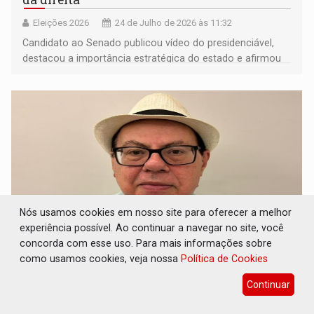
Eleições 2026
24 de Julho de 2026 às 11:32
Candidato ao Senado publicou vídeo do presidenciável,
destacou a importância estratégica do estado e afirmou
que o apoio fortalece sua caminhada
Nós usamos cookies em nosso site para oferecer a melhor
experiência possível. Ao continuar a navegar no site, você
concorda com esse uso. Para mais informações sobre
como usamos cookies, veja nossa
Política de Cookies
BAITA CANIBALISMO: A canibalização na
disputa pela Câmara dos Deputados em
Continuar
Porto Velho é um fato
Colunas
24 de Julho de 2026 às 10:51