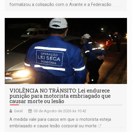
formalizou a coligação com o Avante e a Federação
PRD/Solidariedade; bastidores registraram cobranças de
eleitores por saúde, limpeza pública e educação
VIOLÊNCIA NO TRÂNSITO: Lei endurece
punição para motorista embriagado que
causar morte ou lesão
Geral
03 de Agosto de 2026 às 10:42
A medida vale para casos em que o motorista esteja
embriagado e cause lesão corporal ou morte