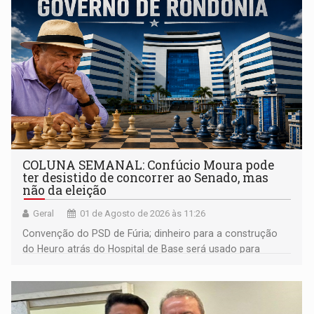
COLUNA SEMANAL: Confúcio Moura pode
ter desistido de concorrer ao Senado, mas
não da eleição
Geral
01 de Agosto de 2026 às 11:26
Convenção do PSD de Fúria; dinheiro para a construção
do Heuro atrás do Hospital de Base será usado para
despesas da Sesau; moradores do Recanto dos Passaros
contra trilheiros; Paróquia da Sagrada Família faz arraial; e
muito mais