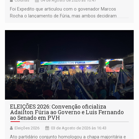
Colunas
04 de Agosto de 2026 às 10:47
Foi Expedito que articulou com o govenador Marcos
Rocha o lançamento de Fúria, mas ambos decidiram
afastá-lo do palanque como se fosse uma personagem
malévola
ELEIÇÕES 2026: Convenção oficializa
Adailton Fúria ao Governo e Luís Fernando
ao Senado em PVH
Eleições 2026
03 de Agosto de 2026 às 16:43
Ato partidário conjunto homologou a chapa majoritária e