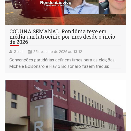
COLUNA SEMANAL: Rondônia teve em
média um latrocínio por mês desde o íncio
de 2026
Geral
25 de Julho de 2026 às 13:12
Convenções partidárias definem times para as eleições;
Michele Bolsonaro e Flávio Bolsonaro fazem trégua;
alunos de escola militares não vão para os EUA; e muito
mais