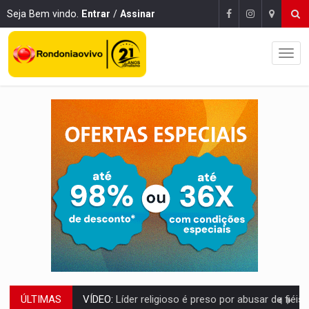
Seja Bem vindo.
Entrar
/
Assinar
ÚLTIMAS
LEVANTAMENTO:
Brasil tem uma história marcada por guerras, revoltas e con