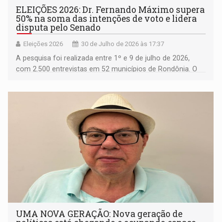
ELEIÇÕES 2026: Dr. Fernando Máximo supera
50% na soma das intenções de voto e lidera
disputa pelo Senado
Eleições 2026
30 de Julho de 2026 às 17:37
A pesquisa foi realizada entre 1º e 9 de julho de 2026,
com 2.500 entrevistas em 52 municípios de Rondônia. O
levantamento possui margem de erro de 2,45 pontos
percentuais, nível de confiança de 95%, foi realizado com
recursos próprios do instituto e está registrado na Justiça
Eleitoral sob número RO-04350/2026
UMA NOVA GERAÇÃO: Nova geração de