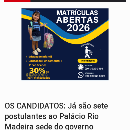
JUDICIÁRIO:
Sinjur parabeniza servidores pelo adicional de incentivo com ef
Publicação Legal:
AVISO DE LICITAÇÃO: Pregão Eletrônico Nº 12/2026
BR-364:
Polícia apreende mais de uma tonelada de drogas em fundo fal
EMOCIONE:
PRESENTES: Confira os sorteados na promoção de 
VOVÔ LADRÃO:
Idoso é filmado furtando bicicleta na frente
JUSTIÇA:
Comarca de Nova Mamoré terá seu primeiro jú
ADAILTON FÚRIA:
Assessoria denuncia suposto ataque com perfis falso
INFRAESTRUTURA:
Após quase 30 anos de espera, asfalto chega ao bairr
A ILHA:
Coreografia de Rondônia estreia na programação do Festival de Dan
OS CANDIDATOS: Já são sete
postulantes ao Palácio Rio
Madeira sede do governo