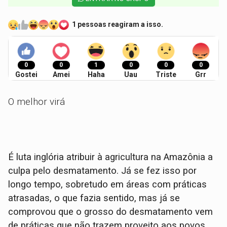
1 pessoas reagiram a isso.
0
0
1
0
0
0
Gostei
Amei
Haha
Uau
Triste
Grr
O melhor virá
É luta inglória atribuir à agricultura na Amazônia a
culpa pelo desmatamento. Já se fez isso por
longo tempo, sobretudo em áreas com práticas
atrasadas, o que fazia sentido, mas já se
comprovou que o grosso do desmatamento vem
de práticas que não trazem proveito aos povos