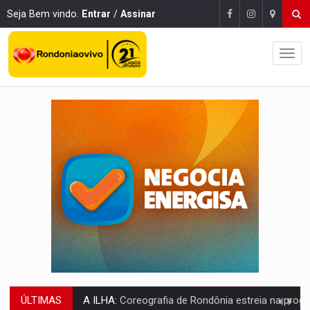
Seja Bem vindo.
Entrar
/
Assinar
ÚLTIMAS
ELEIÇÕES 2026:
Sgt. Mouza esclarece 'erro de digitação' em declaração de patrim