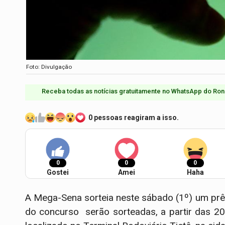
Foto: Divulgação
Receba todas as notícias gratuitamente no WhatsApp do Ron
0 pessoas reagiram a isso.
0
0
0
Gostei
Amei
Haha
A Mega-Sena sorteia neste sábado (1º) um pr
do concurso serão sorteadas, a partir das 20h