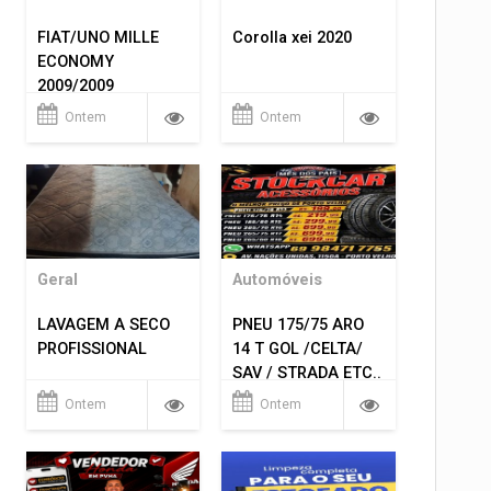
FIAT/UNO MILLE
Corolla xei 2020
ECONOMY
2009/2009
Ontem
Ontem
Geral
Automóveis
LAVAGEM A SECO
PNEU 175/75 ARO
PROFISSIONAL
14 T GOL /CELTA/
SAV / STRADA ETC..
R$ 219,99
Ontem
Ontem
MONTAGEM GRATIS