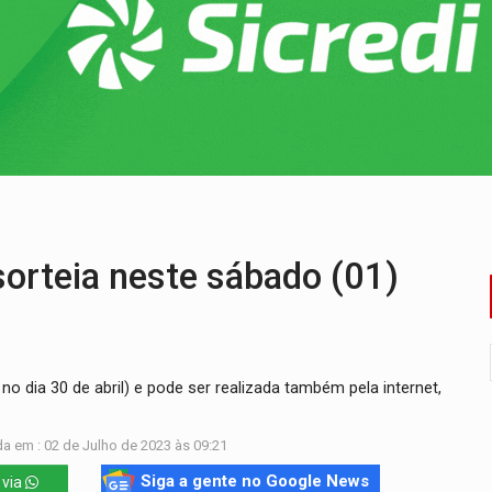
sença de plástico ou petróleo em ovos
tacam casal de idosos na zona Leste
endem cerca de 1kg de ouro em Rondônia
scolhe Alfredo Gaspar como vice, alvo de denúncia por estupro
ante briga entre vizinhos
teia neste sábado (01)
 dia 30 de abril) e pode ser realizada também pela internet,
a em : 02 de Julho de 2023 às 09:21
Siga a gente no Google News
 via