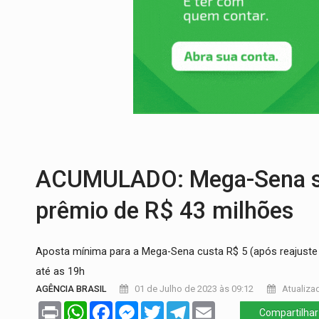
SAÚDE:
Anvisa desmente boato sobre pre
VÍDEO:
Pitbulls fogem de residência e a
AÇÃO CONJUNTA:
Forças policiais apre
PF ESTÁ APURANDO:
Flávio Bolsonaro e
GRAVE:
Homem é esfaqueado no peito dur
ACUMULADO: Mega-Sena sor
prêmio de R$ 43 milhões
Aposta mínima para a Mega-Sena custa R$ 5 (após reajuste no
até as 19h
AGÊNCIA BRASIL
01 de Julho de 2023 às 09:12
Atualizad
Print
WhatsApp
Facebook
Messenger
Twitter
Telegram
Email
Compartilhar