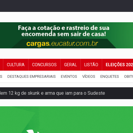
CULTURA
CONCURSOS
GERAL
LISTÃO
ELEIÇÕES 20
IS
DESTAQUES EMPRESARIAIS
EVENTOS
VÍDEOS
ENQUETES
OBIT
dem 12 kg de skunk e arma que iam para o Sudeste
resos com armas e drogas após crime de tortur@
as Somos Nós será apresentado na capital
tocicleta em frente de academia
nos de emancipação com programação esportiva