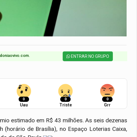
doniaovivo.com.​
ENTRAR NO GRUPO
0
0
0
Uau
Triste
Grr
êmio estimado em R$ 43 milhões. As seis dezenas
 (horário de Brasília), no Espaço Loterias Caixa,