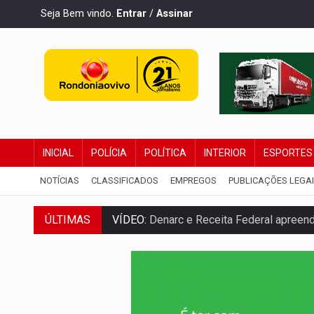
Seja Bem vindo.
Entrar
/
Assinar
INICIAL
POLÍCIA
POLÍTICA
INTERIOR
ESPORTES
NOTÍCIAS
CLASSIFICADOS
EMPREGOS
PUBLICAÇÕES LEGA
VÍDEO:
Denarc e Receita Federal apreen
ÚLTIMAS
OPERAÇÃO DA PC:
Membros do CV são p
ENTRADA GRATUITA:
Espetáculo As Mari
VÍDEO:
Três são presos após furto de mo
CELEBRAÇÃO:
Cerejeiras completa 43 a