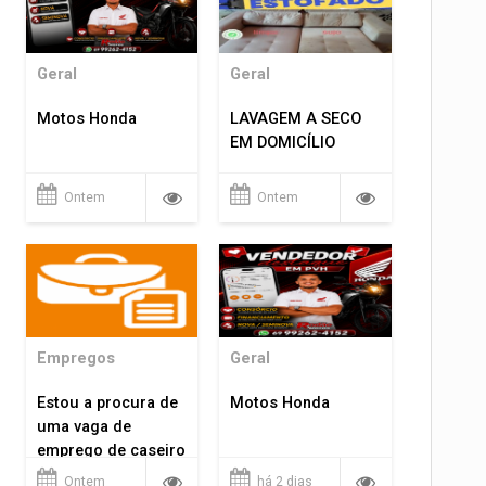
Geral
Geral
Motos Honda
LAVAGEM A SECO
EM DOMICÍLIO
Ontem
Ontem
Empregos
Geral
Estou a procura de
Motos Honda
uma vaga de
emprego de caseiro
em porto velho
Ontem
há 2 dias