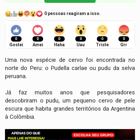
0 pessoas reagiram a isso.
0
0
0
0
0
0
Gostei
Amei
Haha
Uau
Triste
Grr
Uma nova espécie de cervo foi encontrada no
norte do Peru: o Pudella carlae ou pudu da selva
peruana.
Já faz muitos anos que pesquisadores
descobriram o pudu, um pequeno cervo de pele
escura que habita grandes territórios da Argentina
à Colômbia.