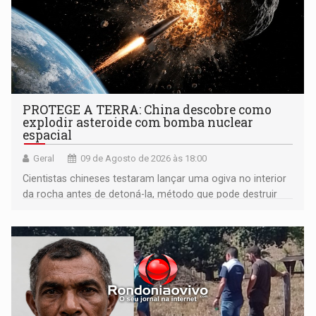
PROTEGE A TERRA: China descobre como
explodir asteroide com bomba nuclear
espacial
Geral
09 de Agosto de 2026 às 18:00
Cientistas chineses testaram lançar uma ogiva no interior
da rocha antes de detoná-la, método que pode destruir
corpos capazes de ameaçar a Terra