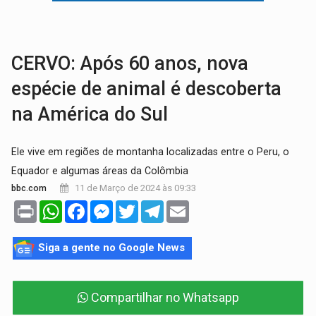
AMOR PERDIDO DÓI:
Luto amoroso não tem prazo, mas exige aten
TECNOLOGIA:
Empresas de Xangai aprimoram robôs de IA incorporada em 
CERVO: Após 60 anos, nova
espécie de animal é descoberta
na América do Sul
Ele vive em regiões de montanha localizadas entre o Peru, o
Equador e algumas áreas da Colômbia
11 de Março de 2024 às 09:33
bbc.com
Print
WhatsApp
Facebook
Messenger
Twitter
Telegram
Email
Siga a gente no Google News
Compartilhar no Whatsapp