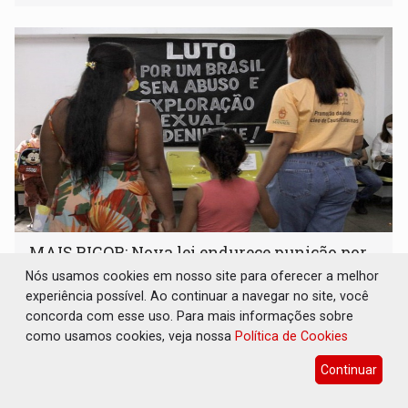
plataformas de comércio eletrônico
MAIS RIGOR: Nova lei endurece punição por
abuso sexual contra crianças na internet
Nós usamos cookies em nosso site para oferecer a melhor
experiência possível. Ao continuar a navegar no site, você
Geral
09 de Agosto de 2026 às 07:00
concorda com esse uso. Para mais informações sobre
Produzir ou registrar material de violência sexual contra
como usamos cookies, veja nossa
Política de Cookies
criança ou adolescente passa a ter pena de quatro a dez
anos de reclusão
Continuar