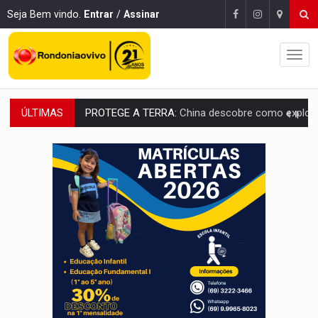
Seja Bem vindo.
Entrar
/
Assinar
ÚLTIMAS
PROTEGE A TERRA:
China descobre como explodir asteroide com bomba n
VÍDEO:
Motociclista morre após bater na traseira de camin
PARECE UM NUGGET:
Essa receita com frango virou o meu ja
EMPREENDEDORISMO:
7 negócios que podem começar com pouco dinheiro e vi
GIGANTE DA AMÉRICA:
Brasil reúne dimensão continental e posição estratégic
INDEPENDÊNCIA:
10 dicas importantes para quem quer mo
VARCENA:
Cientistas descobrem nova espécie de rã em florestas alagada
BARGANHA:
Vai comprar celular usado? Veja como consultar o a