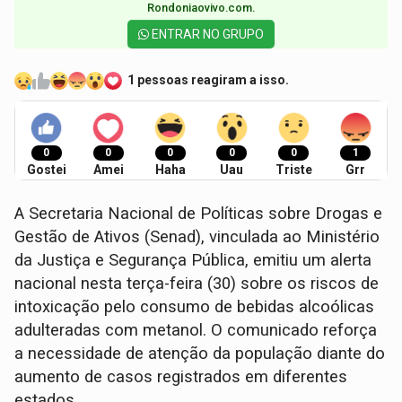
Rondoniaovivo.com.​
ENTRAR NO GRUPO
1 pessoas reagiram a isso.
0
0
0
0
0
1
Gostei
Amei
Haha
Uau
Triste
Grr
A Secretaria Nacional de Políticas sobre Drogas e
Gestão de Ativos (Senad), vinculada ao Ministério
da Justiça e Segurança Pública, emitiu um alerta
nacional nesta terça-feira (30) sobre os riscos de
intoxicação pelo consumo de bebidas alcoólicas
adulteradas com metanol. O comunicado reforça
a necessidade de atenção da população diante do
aumento de casos registrados em diferentes
estados.