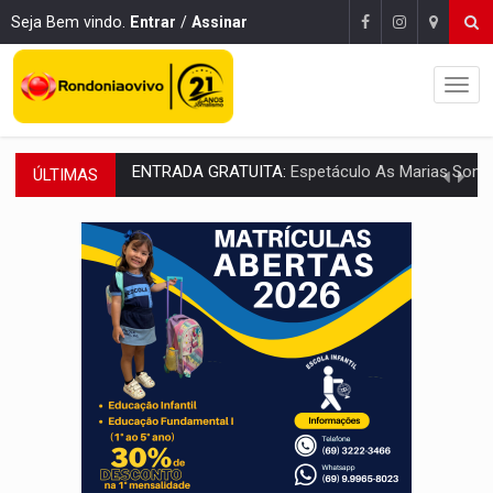
Seja Bem vindo.
Entrar
/
Assinar
ÚLTIMAS
VÍDEO:
Três são presos após furto de motocicleta em frente
CELEBRAÇÃO:
Cerejeiras completa 43 anos de emancipação com progra
SAÚDE:
Anvisa desmente boato sobre presença de plástico ou petr
VÍDEO:
Pitbulls fogem de residência e atacam casal de idosos 
AÇÃO CONJUNTA:
Forças policiais apreendem cerca de 1kg de our
PF ESTÁ APURANDO:
Flávio Bolsonaro escolhe Alfredo Gaspar como vice, alvo de d
NO CENTRO:
Colisão entre ônibus e carro provoca lentidão
ELEIÇÕES 2026:
Candidato a deputado estadual declara carros por R$ 25 e casas