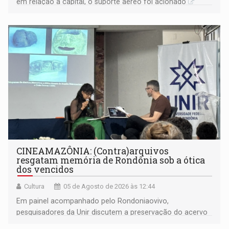
em relação a capital, o suporte aéreo foi acionado
CINEAMAZÔNIA: (Contra)arquivos
resgatam memória de Rondônia sob a ótica
dos vencidos
Cultura
05 de Agosto de 2026 às 12:44
Em painel acompanhado pelo Rondoniaovivo,
pesquisadores da Unir discutem a preservação do acervo
do século 20 e o legado de Sílvio Tendler, que defendia a