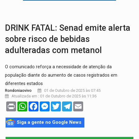
OPERAÇÃO DA PC:
Membros do CV são presos com armas e drogas após c
ENTRADA GRATUITA:
Espetáculo As Marias Somos Nós será apresen
DRINK FATAL: Senad emite alerta
sobre risco de bebidas
adulteradas com metanol
O comunicado reforça a necessidade de atenção da
população diante do aumento de casos registrados em
diferentes estados
01 de Outubro de 2025 às 07:45
Rondoniaovivo
Atualizada em : 01 de Outubro de 2025 às 11:36
Print
WhatsApp
Facebook
Messenger
Twitter
Telegram
Email
Siga a gente no Google News