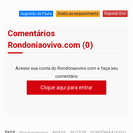
Sugestão de Pauta
Direito ao esquecimento
Reportar Erro
Comentários
Rondoniaovivo.com (0)
Acesse sua conta do Rondoniaovivo.com e faça seu
comentário
Clique aqui para entrar
TAGS :
Rondoniaovivo
,
BRASIL
,
NOTÍCIA
,
RONDÔNIAAOVIVO