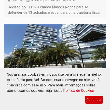
Política
06 de Agosto de 2026 às 09:58
Decisão do TCE-RO chama Marcos Rocha para se
defender de 13 achados e escancara uma trajetória fiscal
que o próximo governador herda já no primeiro dia de
mandato
Nós usamos cookies em nosso site para oferecer a melhor
experiência possível. Ao continuar a navegar no site, você
CREDIBILIDADE: Superintendentes da PF
concorda com esse uso. Para mais informações sobre
defendem independência e apoio à direção
como usamos cookies, veja nossa
Política de Cookies
nacional
Continuar
Geral
06 de Agosto de 2026 às 09:57
A nota também sustenta que a atividade investigativa da