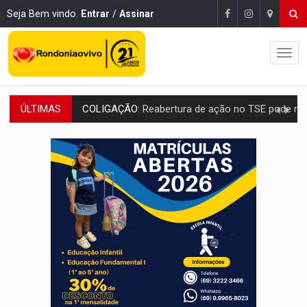
Seja Bem vindo.
Entrar
/
Assinar
ÚLTIMAS
COLIGAÇÃO:
Reabertura de ação no TSE pode resultar em cassação de prefeita 
INCLUSÃO:
APAE Porto Velho abre inscrições para 
CLUBE DOS R$ 00,00:
21 candidatos declaram patrimônio zero em Rondônia na
INTERIOR:
Ouro Preto do Oeste realiza Cavalgada da Expo Show Norte
DESENVOLVIMENTO:
Ideb avança nos anos iniciais do ensino fundamen
VULGO 'UNIÃO':
Chefe de facção criminosa é preso durante oper
Publicação Legal:
CONVOCAÇÃO DAS ELEIÇÕES: S
RO EMPREENDEDORA:
2ª edição da feira começa nesta quinta-feira (6) no 