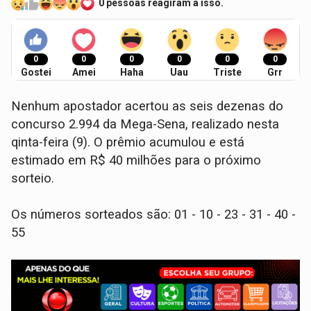
0 pessoas reagiram a isso.
0
0
0
0
0
0
Gostei
Amei
Haha
Uau
Triste
Grr
Nenhum apostador acertou as seis dezenas do
concurso 2.994 da Mega-Sena, realizado nesta
qinta-feira (9). O prêmio acumulou e está
estimado em R$ 40 milhões para o próximo
sorteio.
Os números sorteados são: 01 - 10 - 23 - 31 - 40 -
55