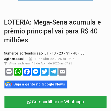
COMPETIÇÕES:
Joer 2026 inicia fases regionais e reúne mais de 7,3 mil
PERIGO:
Moradores denunciam escuridão e insegurança na Estrada d
LOTERIA: Mega-Sena acumula e
prêmio principal vai para R$ 40
milhões
Números sorteados são: 01 - 10 - 23 - 31 - 40 - 55
11 de Abril de 2026 às 07:15
Agência Brasil
Atualizada em : 13 de Abril de 2026 às 07:28
Print
WhatsApp
Facebook
Messenger
Twitter
Telegram
Email
Siga a gente no Google News
Compartilhar no Whatsapp