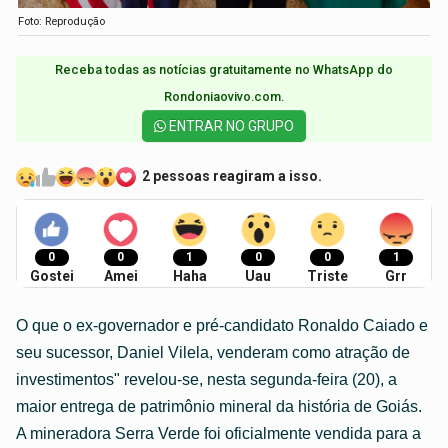
Foto: Reprodução
Receba todas as notícias gratuitamente no WhatsApp do
Rondoniaovivo.com.​
ENTRAR NO GRUPO
2 pessoas reagiram a isso.
0
0
1
0
0
1
Gostei
Amei
Haha
Uau
Triste
Grr
O que o ex-governador e pré-candidato Ronaldo Caiado e
seu sucessor, Daniel Vilela, venderam como atração de
investimentos" revelou-se, nesta segunda-feira (20), a
maior entrega de patrimônio mineral da história de Goiás.
A mineradora Serra Verde foi oficialmente vendida para a