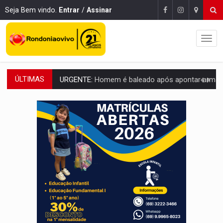
Seja Bem vindo.
Entrar
/
Assinar
ÚLTIMAS
URGENTE:
Homem é baleado após apontar arma para eq
GRAVE:
Homem é esfaqueado no peito durante briga ent
VÍDEO:
Denarc e Receita Federal apreendem 12 kg de skunk e arma que iam
OPERAÇÃO DA PC:
Membros do CV são presos com armas e drogas após c
ENTRADA GRATUITA:
Espetáculo As Marias Somos Nós será apresen
VÍDEO:
Três são presos após furto de motocicleta em frente
CELEBRAÇÃO:
Cerejeiras completa 43 anos de emancipação com progra
SAÚDE:
Anvisa desmente boato sobre presença de plástico ou petr