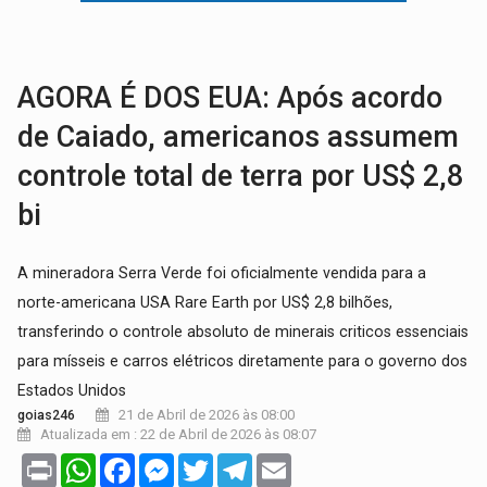
NO CASTANHEIRA:
Denúncia de 'tribunal do crime' leva PM a prender ac
NO FLAGRA:
'Churrasco' e comparsas do CV são presos com moto furtad
AGORA É DOS EUA: Após acordo
de Caiado, americanos assumem
controle total de terra por US$ 2,8
bi
A mineradora Serra Verde foi oficialmente vendida para a
norte-americana USA Rare Earth por US$ 2,8 bilhões,
transferindo o controle absoluto de minerais criticos essenciais
para mísseis e carros elétricos diretamente para o governo dos
Estados Unidos
21 de Abril de 2026 às 08:00
goias246
Atualizada em : 22 de Abril de 2026 às 08:07
Print
WhatsApp
Facebook
Messenger
Twitter
Telegram
Email