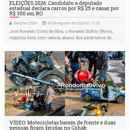
ELEIÇÕES 2026: Candidato a deputado
estadual declara carros por R$ 25 e casas por
R$ 300 em RO
Eleições 2026
05 de Agosto de 2026 às 17:05
José Ronaldo Costa da Silva, o Ronaldo Sulfrio (Novo),
registrou bens com valores abaixo dos parâmetros de
mercado, mas declarou sobrado comercial de R$ 2
milhões
VÍDEO: Motocicletas batem de frente e duas
pessoas ficam feridas no Cohab