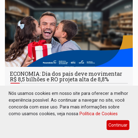
ECONOMIA: Dia dos pais deve movimentar
R$ 8,5 bilhões e RO projeta alta de 8,8%
Geral
07 de Agosto de 2026 às 10:10
Nós usamos cookies em nosso site para oferecer a melhor
Data comemorativa se consolida como a quarta mais
experiência possível. Ao continuar a navegar no site, você
relevante do calendário varejista, impulsionada pelo menor
concorda com esse uso. Para mais informações sobre
desemprego em 14 anos e pela recuperação da renda
como usamos cookies, veja nossa
Política de Cookies
média do trabalhador
Continuar