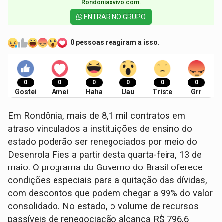
Rondoniaovivo.com.​
ENTRAR NO GRUPO
0 pessoas reagiram a isso.
0
0
0
0
0
0
Gostei
Amei
Haha
Uau
Triste
Grr
Em Rondônia, mais de 8,1 mil contratos em
atraso vinculados a instituições de ensino do
estado poderão ser renegociados por meio do
Desenrola Fies a partir desta quarta-feira, 13 de
maio. O programa do Governo do Brasil oferece
condições especiais para a quitação das dívidas,
com descontos que podem chegar a 99% do valor
consolidado. No estado, o volume de recursos
passíveis de renegociação alcança R$ 796,6