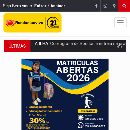
Seja Bem vindo.
Entrar
/
Assinar
ÚLTIMAS
ELEIÇÕES 2026:
Sgt. Mouza esclarece 'erro de digitação' em declaração de patrim
JUDICIÁRIO:
Sinjur parabeniza servidores pelo adicional de incentivo com ef
Publicação Legal:
AVISO DE LICITAÇÃO: Pregão Eletrônico Nº 12/2026
BR-364:
Polícia apreende mais de uma tonelada de drogas em fundo fal
EMOCIONE:
PRESENTES: Confira os sorteados na promoção de 
VOVÔ LADRÃO:
Idoso é filmado furtando bicicleta na frente
JUSTIÇA:
Comarca de Nova Mamoré terá seu primeiro jú
ADAILTON FÚRIA:
Assessoria denuncia suposto ataque com perfis falso