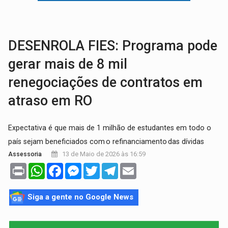
INFRAESTRUTURA:
Após quase 30 anos de espera, asfalto chega ao bairr
A ILHA:
Coreografia de Rondônia estreia na programação do Festival de Dan
DESENROLA FIES: Programa pode
gerar mais de 8 mil
renegociações de contratos em
atraso em RO
Expectativa é que mais de 1 milhão de estudantes em todo o
país sejam beneficiados com o refinanciamento das dívidas
13 de Maio de 2026 às 16:59
Assessoria
Print
WhatsApp
Facebook
Messenger
Twitter
Telegram
Email
Siga a gente no Google News