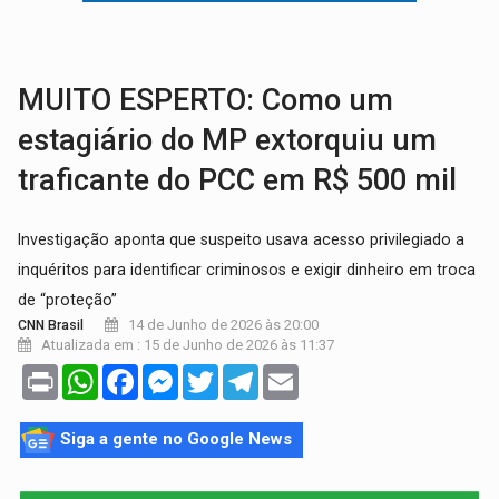
VÍDEO:
Perseguição é registrada no shopping após colombiana furtar ce
LUDOPATIA:
Apostas online começam a afetar produtividade e rotina
MUITO ESPERTO: Como um
estagiário do MP extorquiu um
traficante do PCC em R$ 500 mil
Investigação aponta que suspeito usava acesso privilegiado a
inquéritos para identificar criminosos e exigir dinheiro em troca
de “proteção”
14 de Junho de 2026 às 20:00
CNN Brasil
Atualizada em : 15 de Junho de 2026 às 11:37
Print
WhatsApp
Facebook
Messenger
Twitter
Telegram
Email
Siga a gente no Google News