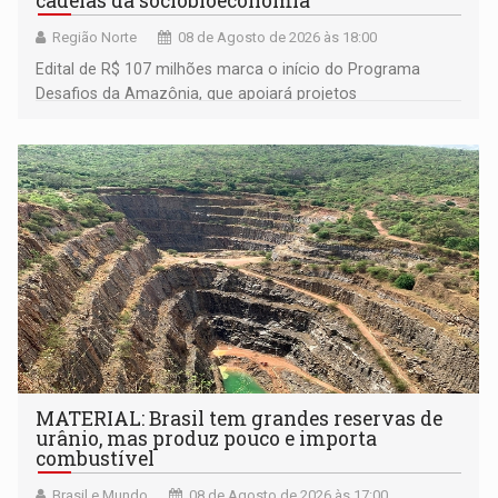
cadeias da sociobioeconomia
Região Norte
08 de Agosto de 2026 às 18:00
Edital de R$ 107 milhões marca o início do Programa
Desafios da Amazônia, que apoiará projetos
desenvolvidos por redes de pesquisa e inovação. A
submissão de pré-propostas poderá ser feita até 1º de
setembro
MATERIAL: Brasil tem grandes reservas de
urânio, mas produz pouco e importa
combustível
Brasil e Mundo
08 de Agosto de 2026 às 17:00