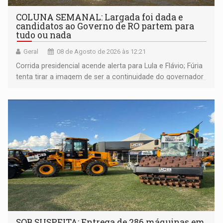
COLUNA SEMANAL: Largada foi dada e
candidatos ao Governo de RO partem para
tudo ou nada
Geral
08 de Agosto de 2026 às 12:21
Corrida presidencial acende alerta para Lula e Flávio; Fúria
tenta tirar a imagem de ser a continuidade do governador
Marcos Rocha; ex-prefeito Hildon Chaves parece ainda
não ter entrado no modo eleição; ABAV faz evento em
Porto Velho
SOB SUSPEITA: Entrega de 286 máquinas em