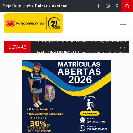
Seja Bem vindo.
Entrar
/
Assinar
ÚLTIMAS
REFLORESTAMENTO:
Plantar árvores não será mais suficiente para comprov
OVNIS NA LUA:
Cientistas alertam para possível base secreta no satélite n
ACABOU COM PEUGEOT:
Incêndio destrói carro que era rebocado para oficina no
VÍDEO:
Ladrão é filmado furtando moto na frente do bar 
BOLSAS DE PESQUISA:
Iniciativa Amazônia+10 lança chamada para fortalecer cadeia
MATERIAL:
Brasil tem grandes reservas de urânio, mas produz pouco e impo
VÍDEO:
Serpente capturada na fábrica da Coca-Cola é devolvid
HOMENAGEM:
Cientistas cassados pelo AI-5 se tornam pesquisadores emér