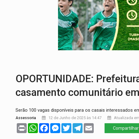
CELEBRAÇÃO:
Cerejeiras completa 43 a
SAÚDE:
Anvisa desmente boato sobre pre
VÍDEO:
Pitbulls fogem de residência e a
AÇÃO CONJUNTA:
Forças policiais apre
PF ESTÁ APURANDO:
Flávio Bolsonaro e
GRAVE:
Homem é esfaqueado no peito dur
OPORTUNIDADE: Prefeitura 
casamento comunitário em
Serão 100 vagas disponíveis para os casais interessados em 
Assessoria
12 de Junho de 2025 às 14:47
Atualizada em
Print
WhatsApp
Facebook
Messenger
Twitter
Telegram
Email
Compartilhar