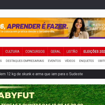
CULTURA
CONCURSOS
GERAL
LISTÃO
ELEIÇÕES 20
IS
DESTAQUES EMPRESARIAIS
EVENTOS
VÍDEOS
ENQUETES
OBIT
dem 12 kg de skunk e arma que iam para o Sudeste
resos com armas e drogas após crime de tortur@
as Somos Nós será apresentado na capital
tocicleta em frente de academia