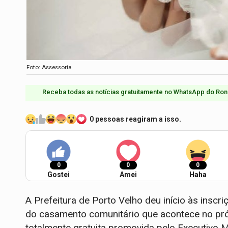
Foto: Assessoria
Receba todas as notícias gratuitamente no WhatsApp do Ron
0 pessoas reagiram a isso.
0
0
0
Gostei
Amei
Haha
A Prefeitura de Porto Velho deu início às inscr
do casamento comunitário que acontece no pr
totalmente gratuita promovida pelo Executivo 