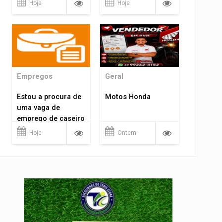
Hoje
Hoje
Empregos
Geral
Estou a procura de
Motos Honda
uma vaga de
emprego de caseiro
em porto velho
Hoje
Ontem
rondônia