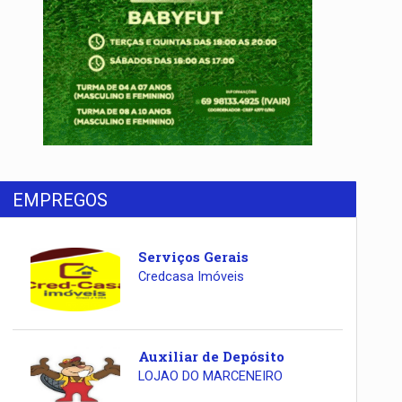
EMPREGOS
Serviços Gerais
Credcasa Imóveis
Auxiliar de Depósito
LOJAO DO MARCENEIRO