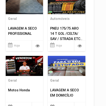
Geral
Automóveis
LAVAGEM A SECO
PNEU 175/75 ARO
PROFISSIONAL
14 T GOL /CELTA/
SAV / STRADA ETC..
R$ 219,99
Hoje
Hoje
MONTAGEM GRATIS
Geral
Geral
Motos Honda
LAVAGEM A SECO
EM DOMICÍLIO