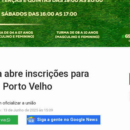
nos de emancipação com programação esportiva
sença de plástico ou petróleo em ovos
tacam casal de idosos na zona Leste
endem cerca de 1kg de ouro em Rondônia
scolhe Alfredo Gaspar como vice, alvo de denúncia por estupro
ante briga entre vizinhos
abre inscrições para
 Porto Velho
oficializar a união
 : 13 de Junho de 2025 às 15:09
Siga a gente no Google News
 via