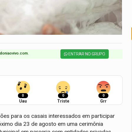
doniaovivo.com.​
ENTRAR NO GRUPO
0
0
0
Uau
Triste
Grr
ições para os casais interessados em participar
óximo dia 23 de agosto em uma cerimônia
Municipal em parceria com entidades privadas,