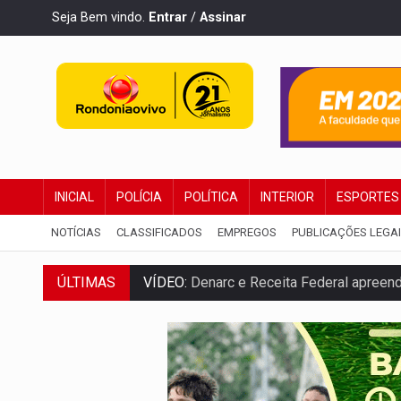
Seja Bem vindo.
Entrar
/
Assinar
INICIAL
POLÍCIA
POLÍTICA
INTERIOR
ESPORTES
NOTÍCIAS
CLASSIFICADOS
EMPREGOS
PUBLICAÇÕES LEGA
VÍDEO:
Denarc e Receita Federal apreen
ÚLTIMAS
OPERAÇÃO DA PC:
Membros do CV são p
ENTRADA GRATUITA:
Espetáculo As Mari
VÍDEO:
Três são presos após furto de mo