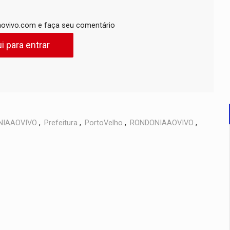
ovivo.com e faça seu comentário
i para entrar
NIAAOVIVO
,
Prefeitura
,
PortoVelho
,
RONDONIAAOVIVO
,