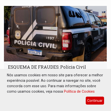
enquanto respondia ação penal
ESQUEMA DE FRAUDES: Polícia Civil
deflagra a terceira fase da Operação
Nós usamos cookies em nosso site para oferecer a melhor
Contemplados
experiência possível. Ao continuar a navegar no site, você
Polícia
06 de Agosto de 2026 às 12:44
concorda com esse uso. Para mais informações sobre
Polícia Civil orienta os consumidores a verificarem
como usamos cookies, veja nossa
Política de Cookies
atentamente a natureza dos contratos antes da
Continuar
assinatura