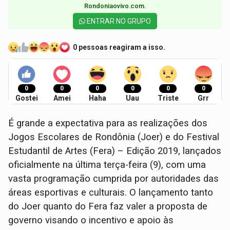
Rondoniaovivo.com.​
ENTRAR NO GRUPO
0 pessoas reagiram a isso.
0
0
0
0
0
0
Gostei
Amei
Haha
Uau
Triste
Grr
É grande a expectativa para as realizações dos
Jogos Escolares de Rondônia (Joer) e do Festival
Estudantil de Artes (Fera) – Edição 2019, lançados
oficialmente na última terça-feira (9), com uma
vasta programação cumprida por autoridades das
áreas esportivas e culturais. O lançamento tanto
do Joer quanto do Fera faz valer a proposta de
governo visando o incentivo e apoio às