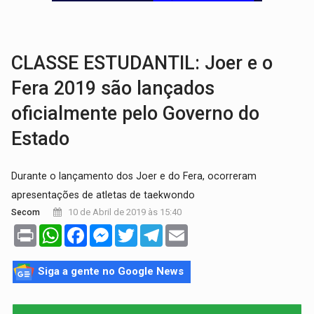
SINDICATOS UNIDOS:
Assembleia Geral delibera greve da educação municip
PROCESSO SELETIVO:
Rondoniaovivo abre oficina de Comunicação com oportunidade
CLASSE ESTUDANTIL: Joer e o
Fera 2019 são lançados
oficialmente pelo Governo do
Estado
Durante o lançamento dos Joer e do Fera, ocorreram
apresentações de atletas de taekwondo
10 de Abril de 2019 às 15:40
Secom
Print
WhatsApp
Facebook
Messenger
Twitter
Telegram
Email
Siga a gente no Google News