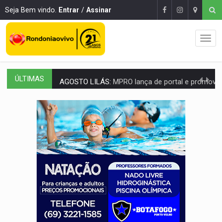
Seja Bem vindo.
Entrar
/
Assinar
ÚLTIMAS
AGOSTO LILÁS:
MPRO lança de portal e promove reflexão sobre trajetória da Le
REGULARIZAÇÃO:
Refis 2026 segue até o fim do ano para regulariz
ROLIM DE MOURA:
Programa da Energisa beneficia 60 famílias com geladeiras e
VIOLÊNCIA VICÁRIA:
MPRO obtém condenação de réu a 21 anos de prisão em 
INDISPONÍVEL:
Transparência do Cinderondônia apresenta indisponibilida
AMPLIAÇÃO:
IGs de Rondônia entram em programa internacional para ac
VÍDEO:
Acidente envolve cinco veículos em obra de recapeamen
EDUCAÇÃO:
Corumbiara lidera Ideb 2025 entre redes municipai