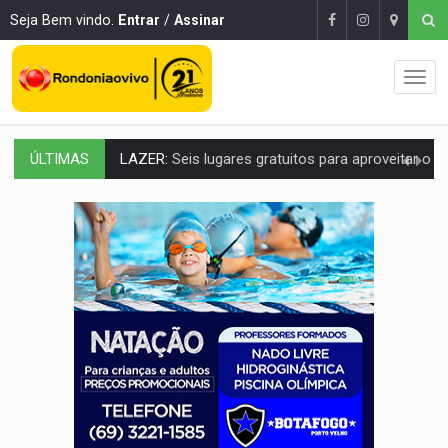
Seja Bem vindo.
Entrar
/
Assinar
ÚLTIMAS
VÍDEO:
FTICCO e Força Tática prendem membro do CV com arma e drogas em
INCLUSÃO:
Prefeitura fortalece parceria com a APAE para ampliar ações v
DEFESA:
Exército testa inovações no combate a drones durante exerc
TEMAS SOCIOAMBIENTAIS:
Em Itapuã do Oeste, CINEMAZÔNIA leva cinema amazônico 
PREVISÃO:
Interior de Rondônia terá sábado (8) de calor intenso
INFRAESTRUTURA:
Após quase 30 anos de espera, asfalto chega ao bairr
A ILHA:
Coreografia de Rondônia estreia na programação do Festival de Dan
ELEIÇÕES 2026:
Sgt. Mouza esclarece 'erro de digitação' em declaração de patrim