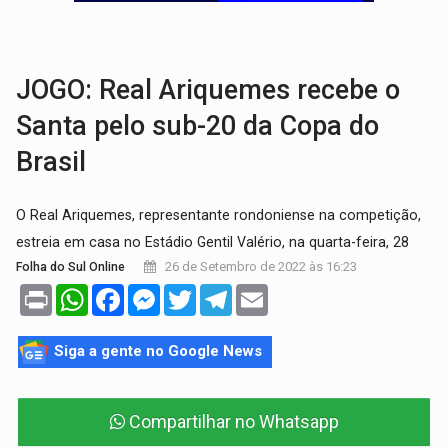
VÍDEO:
Motorista de caminhonete morre preso às ferragens em colisão com
LAZER:
Seis lugares gratuitos para aproveitar o fim de semana e
JOGO: Real Ariquemes recebe o
Santa pelo sub-20 da Copa do
Brasil
O Real Ariquemes, representante rondoniense na competição,
estreia em casa no Estádio Gentil Valério, na quarta-feira, 28
26 de Setembro de 2022 às 16:23
Folha do Sul Online
Print
WhatsApp
Facebook
Messenger
Twitter
Telegram
Email
Siga a gente no Google News
Compartilhar no Whatsapp